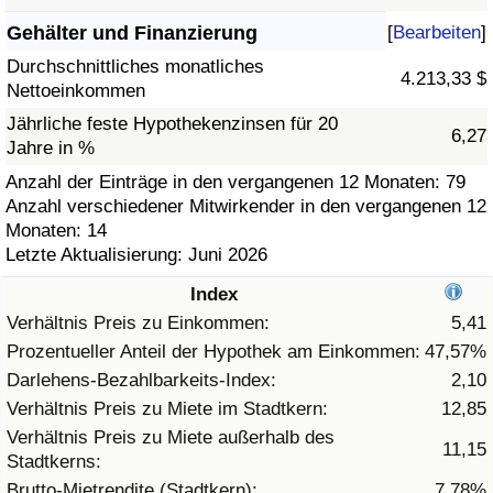
Gehälter und Finanzierung
[
Bearbeiten
]
Gesundheitsversorgung
Durchschnittliches monatliches
4.213,33 $
Nettoeinkommen
Gesundheitsversorgungs-Index (aktuell)
Jährliche feste Hypothekenzinsen für 20
6,27
Jahre in %
Gesundheitsversorgungs-Index
Anzahl der Einträge in den vergangenen 12 Monaten: 79
Anzahl verschiedener Mitwirkender in den vergangenen 12
Gesundheitsversorgungs-Index nach Land
Monaten: 14
Letzte Aktualisierung: Juni 2026
Umweltverschmutzung
Index
Umweltverschmutzungs-Index (aktuell)
Verhältnis Preis zu Einkommen:
5,41
Prozentueller Anteil der Hypothek am Einkommen:
47,57%
Verschmutzungsindex
Darlehens-Bezahlbarkeits-Index:
2,10
Verhältnis Preis zu Miete im Stadtkern:
12,85
Umweltverschmutzungs-Index nach Land
Verhältnis Preis zu Miete außerhalb des
11,15
Stadtkerns:
Verkehr
Brutto-Mietrendite (Stadtkern):
7,78%