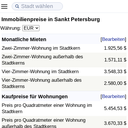
Immobilienpreise in Sankt Petersburg
Lebenshaltungskosten
Immobilienpreise
Lebensqualität
Währung:
Lebenshaltungskosten-Index (aktuell)
Immobilienpreis-Index (aktuell)
Lebensqualität-Index
Monatliche Mieten
[
Bearbeiten
]
Zwei-Zimmer-Wohnung im Stadtkern
1.925,56 $
Lebenshaltungskosten-Index
Immobilienpreis-Index
Lebensqualität-Index (aktuell)
Zwei-Zimmer-Wohnung außerhalb des
1.571,11 $
Stadtkerns
Lebenshaltungskosten-Index nach Land
Immobilienpreis-Index nach Land
Lebensqualitätsindex nach Land
Vier-Zimmer-Wohnung im Stadtkern
3.548,33 $
in Akaba
Kriminalität
Vier-Zimmer-Wohnung außerhalb des
2.580,00 $
Stadtkerns
Kriminalitäts-Index (aktuell)
Kaufpreise für Wohnungen
[
Bearbeiten
]
Preis pro Quadratmeter einer Wohnung im
5.454,53 $
Kriminalitäts-Index
Stadtkern
Preis pro Quadratmeter einer Wohnung
3.670,33 $
Kriminalitätsindex nach Land
außerhalb des Stadtkerns