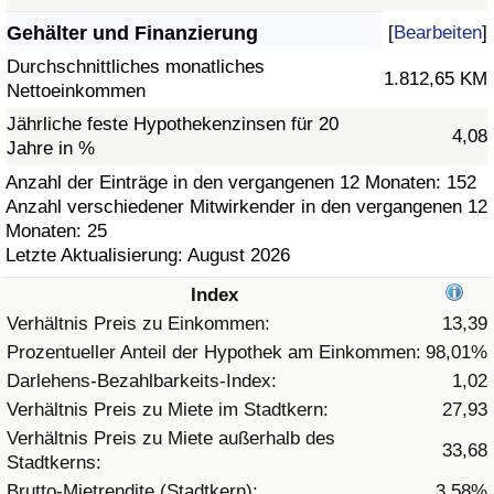
Gehälter und Finanzierung
[
Bearbeiten
]
Gesundheitsversorgung
Durchschnittliches monatliches
1.812,65 KM
Nettoeinkommen
Gesundheitsversorgungs-Index (aktuell)
Jährliche feste Hypothekenzinsen für 20
4,08
Jahre in %
Gesundheitsversorgungs-Index
Anzahl der Einträge in den vergangenen 12 Monaten: 152
Anzahl verschiedener Mitwirkender in den vergangenen 12
Gesundheitsversorgungs-Index nach Land
Monaten: 25
Letzte Aktualisierung: August 2026
Umweltverschmutzung
Index
Umweltverschmutzungs-Index (aktuell)
Verhältnis Preis zu Einkommen:
13,39
Prozentueller Anteil der Hypothek am Einkommen:
98,01%
Verschmutzungsindex
Darlehens-Bezahlbarkeits-Index:
1,02
Verhältnis Preis zu Miete im Stadtkern:
27,93
Umweltverschmutzungs-Index nach Land
Verhältnis Preis zu Miete außerhalb des
33,68
Stadtkerns:
Verkehr
Brutto-Mietrendite (Stadtkern):
3,58%