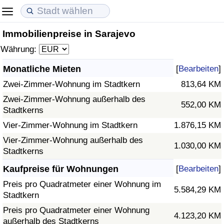
Immobilienpreise in Sarajevo
Lebenshaltungskosten
Immobilienpreise
Lebensqualität
Währung:
Lebenshaltungskosten-Index (aktuell)
Immobilienpreis-Index (aktuell)
Lebensqualität-Index
Monatliche Mieten
[
Bearbeiten
]
Zwei-Zimmer-Wohnung im Stadtkern
813,64 KM
Lebenshaltungskosten-Index
Immobilienpreis-Index
Lebensqualität-Index (aktuell)
Zwei-Zimmer-Wohnung außerhalb des
552,00 KM
Stadtkerns
Lebenshaltungskosten-Index nach Land
Immobilienpreis-Index nach Land
Lebensqualitätsindex nach Land
Vier-Zimmer-Wohnung im Stadtkern
1.876,15 KM
in Akaba
Kriminalität
Vier-Zimmer-Wohnung außerhalb des
1.030,00 KM
Stadtkerns
Kriminalitäts-Index (aktuell)
Kaufpreise für Wohnungen
[
Bearbeiten
]
Preis pro Quadratmeter einer Wohnung im
5.584,29 KM
Kriminalitäts-Index
Stadtkern
Preis pro Quadratmeter einer Wohnung
4.123,20 KM
Kriminalitätsindex nach Land
außerhalb des Stadtkerns