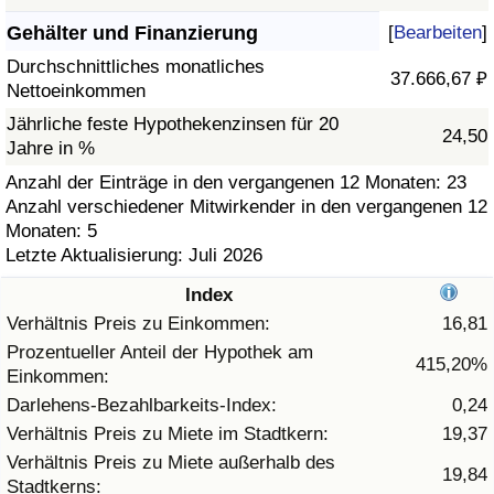
Gehälter und Finanzierung
[
Bearbeiten
]
Gesundheitsversorgung
Durchschnittliches monatliches
37.666,67 ₽
Nettoeinkommen
Gesundheitsversorgungs-Index (aktuell)
Jährliche feste Hypothekenzinsen für 20
24,50
Jahre in %
Gesundheitsversorgungs-Index
Anzahl der Einträge in den vergangenen 12 Monaten: 23
Anzahl verschiedener Mitwirkender in den vergangenen 12
Gesundheitsversorgungs-Index nach Land
Monaten: 5
Letzte Aktualisierung: Juli 2026
Umweltverschmutzung
Index
Umweltverschmutzungs-Index (aktuell)
Verhältnis Preis zu Einkommen:
16,81
Prozentueller Anteil der Hypothek am
415,20%
Einkommen:
Verschmutzungsindex
Darlehens-Bezahlbarkeits-Index:
0,24
Umweltverschmutzungs-Index nach Land
Verhältnis Preis zu Miete im Stadtkern:
19,37
Verhältnis Preis zu Miete außerhalb des
19,84
Stadtkerns:
Verkehr