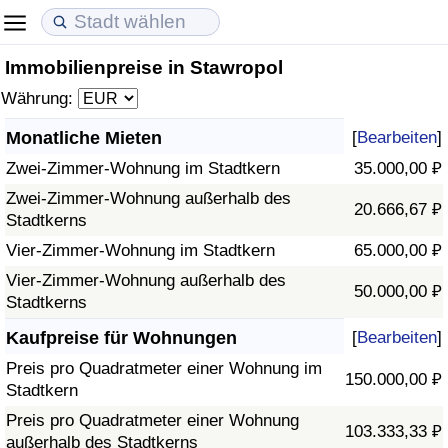
Immobilienpreise in Stawropol
Lebenshaltungskosten
Immobilienpreise
Lebensqualität
Währung:
Lebenshaltungskosten-Index (aktuell)
Immobilienpreis-Index (aktuell)
Lebensqualität-Index
Monatliche Mieten
[
Bearbeiten
]
Zwei-Zimmer-Wohnung im Stadtkern
35.000,00 ₽
Lebenshaltungskosten-Index
Immobilienpreis-Index
Lebensqualität-Index (aktuell)
Zwei-Zimmer-Wohnung außerhalb des
20.666,67 ₽
Stadtkerns
Lebenshaltungskosten-Index nach Land
Immobilienpreis-Index nach Land
Lebensqualitätsindex nach Land
Vier-Zimmer-Wohnung im Stadtkern
65.000,00 ₽
in Akaba
Kriminalität
Vier-Zimmer-Wohnung außerhalb des
50.000,00 ₽
Stadtkerns
Kriminalitäts-Index (aktuell)
Kaufpreise für Wohnungen
[
Bearbeiten
]
Preis pro Quadratmeter einer Wohnung im
150.000,00 ₽
Kriminalitäts-Index
Stadtkern
Preis pro Quadratmeter einer Wohnung
103.333,33 ₽
Kriminalitätsindex nach Land
außerhalb des Stadtkerns