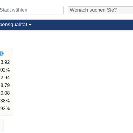
bensqualität
3,92
,02%
2,94
8,79
10,08
,38%
,92%