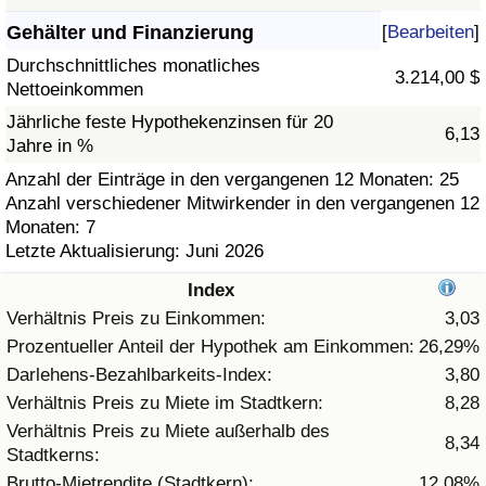
Gehälter und Finanzierung
[
Bearbeiten
]
Gesundheitsversorgung
Durchschnittliches monatliches
3.214,00 $
Nettoeinkommen
Gesundheitsversorgungs-Index (aktuell)
Jährliche feste Hypothekenzinsen für 20
6,13
Jahre in %
Gesundheitsversorgungs-Index
Anzahl der Einträge in den vergangenen 12 Monaten: 25
Anzahl verschiedener Mitwirkender in den vergangenen 12
Gesundheitsversorgungs-Index nach Land
Monaten: 7
Letzte Aktualisierung: Juni 2026
Umweltverschmutzung
Index
Umweltverschmutzungs-Index (aktuell)
Verhältnis Preis zu Einkommen:
3,03
Prozentueller Anteil der Hypothek am Einkommen:
26,29%
Verschmutzungsindex
Darlehens-Bezahlbarkeits-Index:
3,80
Verhältnis Preis zu Miete im Stadtkern:
8,28
Umweltverschmutzungs-Index nach Land
Verhältnis Preis zu Miete außerhalb des
8,34
Stadtkerns:
Verkehr
Brutto-Mietrendite (Stadtkern):
12,08%