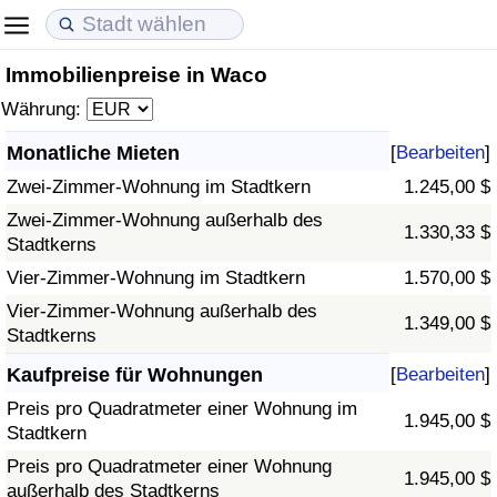
Immobilienpreise in Waco
Lebenshaltungskosten
Immobilienpreise
Lebensqualität
Währung:
Lebenshaltungskosten-Index (aktuell)
Immobilienpreis-Index (aktuell)
Lebensqualität-Index
Monatliche Mieten
[
Bearbeiten
]
Zwei-Zimmer-Wohnung im Stadtkern
1.245,00 $
Lebenshaltungskosten-Index
Immobilienpreis-Index
Lebensqualität-Index (aktuell)
Zwei-Zimmer-Wohnung außerhalb des
1.330,33 $
Stadtkerns
Lebenshaltungskosten-Index nach Land
Immobilienpreis-Index nach Land
Lebensqualitätsindex nach Land
Vier-Zimmer-Wohnung im Stadtkern
1.570,00 $
in Akaba
Kriminalität
Vier-Zimmer-Wohnung außerhalb des
1.349,00 $
Stadtkerns
Kriminalitäts-Index (aktuell)
Kaufpreise für Wohnungen
[
Bearbeiten
]
Preis pro Quadratmeter einer Wohnung im
1.945,00 $
Kriminalitäts-Index
Stadtkern
Preis pro Quadratmeter einer Wohnung
1.945,00 $
Kriminalitätsindex nach Land
außerhalb des Stadtkerns