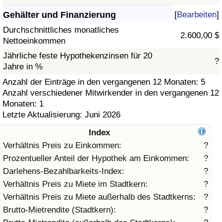
Gehälter und Finanzierung
[
Bearbeiten
]
Gesundheitsversorgung
Durchschnittliches monatliches
2.600,00 $
Nettoeinkommen
Gesundheitsversorgungs-Index (aktuell)
Jährliche feste Hypothekenzinsen für 20
?
Jahre in %
Gesundheitsversorgungs-Index
Anzahl der Einträge in den vergangenen 12 Monaten: 5
Anzahl verschiedener Mitwirkender in den vergangenen 12
Gesundheitsversorgungs-Index nach Land
Monaten: 1
Letzte Aktualisierung: Juni 2026
Umweltverschmutzung
Index
Umweltverschmutzungs-Index (aktuell)
Verhältnis Preis zu Einkommen:
?
Prozentueller Anteil der Hypothek am Einkommen:
?
Verschmutzungsindex
Darlehens-Bezahlbarkeits-Index:
?
Verhältnis Preis zu Miete im Stadtkern:
?
Umweltverschmutzungs-Index nach Land
Verhältnis Preis zu Miete außerhalb des Stadtkerns:
?
Brutto-Mietrendite (Stadtkern):
?
Verkehr