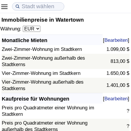
Immobilienpreise in Watertown
Lebenshaltungskosten
Immobilienpreise
Lebensqualität
Währung:
Lebenshaltungskosten-Index (aktuell)
Immobilienpreis-Index (aktuell)
Lebensqualität-Index
Monatliche Mieten
[
Bearbeiten
]
Zwei-Zimmer-Wohnung im Stadtkern
1.099,00 $
Lebenshaltungskosten-Index
Immobilienpreis-Index
Lebensqualität-Index (aktuell)
Zwei-Zimmer-Wohnung außerhalb des
813,00 $
Stadtkerns
Lebenshaltungskosten-Index nach Land
Immobilienpreis-Index nach Land
Lebensqualitätsindex nach Land
Vier-Zimmer-Wohnung im Stadtkern
1.650,00 $
in Akaba
Kriminalität
Vier-Zimmer-Wohnung außerhalb des
1.401,00 $
Stadtkerns
Kriminalitäts-Index (aktuell)
Kaufpreise für Wohnungen
[
Bearbeiten
]
Preis pro Quadratmeter einer Wohnung im
?
Kriminalitäts-Index
Stadtkern
Preis pro Quadratmeter einer Wohnung
?
Kriminalitätsindex nach Land
außerhalb des Stadtkerns