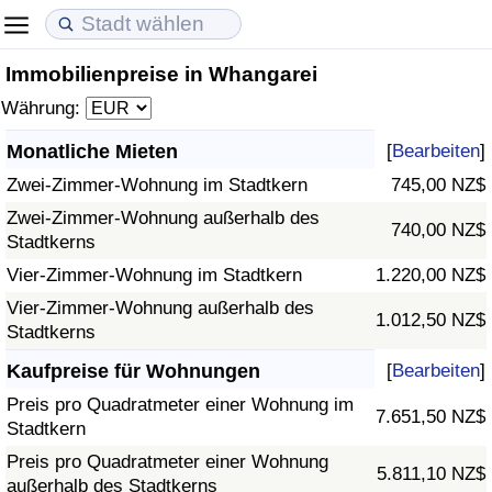
Immobilienpreise in Whangarei
Lebenshaltungskosten
Immobilienpreise
Lebensqualität
Währung:
Lebenshaltungskosten-Index (aktuell)
Immobilienpreis-Index (aktuell)
Lebensqualität-Index
Monatliche Mieten
[
Bearbeiten
]
Zwei-Zimmer-Wohnung im Stadtkern
745,00 NZ$
Lebenshaltungskosten-Index
Immobilienpreis-Index
Lebensqualität-Index (aktuell)
Zwei-Zimmer-Wohnung außerhalb des
740,00 NZ$
Stadtkerns
Lebenshaltungskosten-Index nach Land
Immobilienpreis-Index nach Land
Lebensqualitätsindex nach Land
Vier-Zimmer-Wohnung im Stadtkern
1.220,00 NZ$
in Akaba
Kriminalität
Vier-Zimmer-Wohnung außerhalb des
1.012,50 NZ$
Stadtkerns
Kriminalitäts-Index (aktuell)
Kaufpreise für Wohnungen
[
Bearbeiten
]
Preis pro Quadratmeter einer Wohnung im
7.651,50 NZ$
Kriminalitäts-Index
Stadtkern
Preis pro Quadratmeter einer Wohnung
5.811,10 NZ$
Kriminalitätsindex nach Land
außerhalb des Stadtkerns