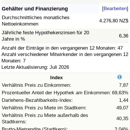
Gehälter und Finanzierung
[
Bearbeiten
]
Gesundheitsversorgung
Durchschnittliches monatliches
4.276,80 NZ$
Nettoeinkommen
Gesundheitsversorgungs-Index (aktuell)
Jährliche feste Hypothekenzinsen für 20
6,36
Jahre in %
Gesundheitsversorgungs-Index
Anzahl der Einträge in den vergangenen 12 Monaten: 47
Anzahl verschiedener Mitwirkender in den vergangenen 12
Gesundheitsversorgungs-Index nach Land
Monaten: 7
Letzte Aktualisierung: Juli 2026
Umweltverschmutzung
Index
Umweltverschmutzungs-Index (aktuell)
Verhältnis Preis zu Einkommen:
7,87
Prozentueller Anteil der Hypothek am Einkommen:
69,63%
Verschmutzungsindex
Darlehens-Bezahlbarkeits-Index:
1,44
Verhältnis Preis zu Miete im Stadtkern:
49,07
Umweltverschmutzungs-Index nach Land
Verhältnis Preis zu Miete außerhalb des
40,35
Stadtkerns:
Verkehr
Brutto-Mietrendite (Stadtkern):
2,04%