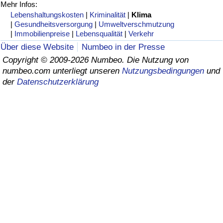
Mehr Infos:
Lebenshaltungskosten
|
Kriminalität
|
Klima
Gesundheitsversorgung
|
Gesundheitsversorgung
|
Umweltverschmutzung
|
Immobilienpreise
|
Lebensqualität
|
Verkehr
Gesundheitsversorgungs-Index (aktuell)
Über diese Website
Numbeo in der Presse
Copyright © 2009-2026 Numbeo. Die Nutzung von
Gesundheitsversorgungs-Index
numbeo.com unterliegt unseren
Nutzungsbedingungen
und
der
Datenschutzerklärung
Gesundheitsversorgungs-Index nach Land
Umweltverschmutzung
Umweltverschmutzungs-Index (aktuell)
Verschmutzungsindex
Umweltverschmutzungs-Index nach Land
Verkehr