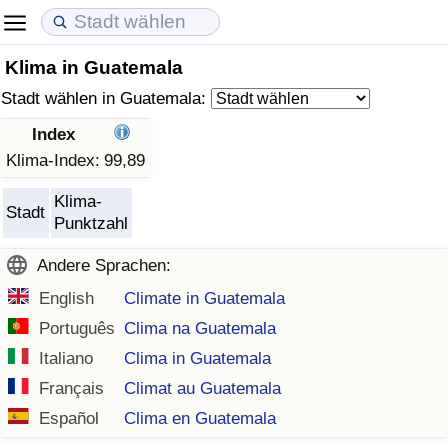
Klima in Guatemala
Lebenshaltungskosten
Immobilienpreise
Lebensqualität
Stadt wählen in Guatemala:
Lebenshaltungskosten-Index (aktuell)
Immobilienpreis-Index (aktuell)
Lebensqualität-Index
Index
Klima-Index:
99,89
Lebenshaltungskosten-Index
Immobilienpreis-Index
Lebensqualität-Index (aktuell)
Klima-
Stadt
Punktzahl
Lebenshaltungskosten-Index nach Land
Immobilienpreis-Index nach Land
Lebensqualitätsindex nach Land
Andere Sprachen:
in Akaba
Kriminalität
English
Climate in Guatemala
Português
Clima na Guatemala
Kriminalitäts-Index (aktuell)
Italiano
Clima in Guatemala
Kriminalitäts-Index
Français
Climat au Guatemala
Español
Clima en Guatemala
Kriminalitätsindex nach Land