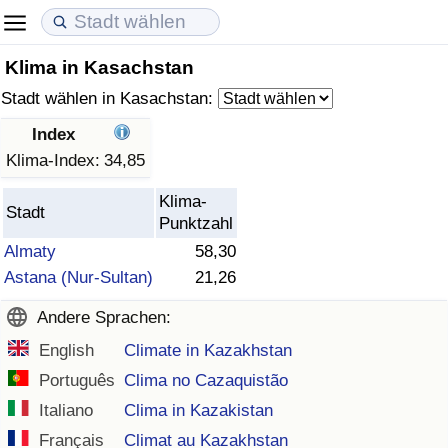
Klima in Kasachstan
Lebenshaltungskosten
Immobilienpreise
Lebensqualität
Stadt wählen in Kasachstan:
Lebenshaltungskosten-Index (aktuell)
Immobilienpreis-Index (aktuell)
Lebensqualität-Index
Index
Klima-Index:
34,85
Lebenshaltungskosten-Index
Immobilienpreis-Index
Lebensqualität-Index (aktuell)
Klima-
Stadt
Punktzahl
Lebenshaltungskosten-Index nach Land
Immobilienpreis-Index nach Land
Lebensqualitätsindex nach Land
Almaty
58,30
Astana (Nur-Sultan)
21,26
in Akaba
Kriminalität
Andere Sprachen:
Kriminalitäts-Index (aktuell)
English
Climate in Kazakhstan
Português
Clima no Cazaquistão
Kriminalitäts-Index
Italiano
Clima in Kazakistan
Kriminalitätsindex nach Land
Français
Climat au Kazakhstan