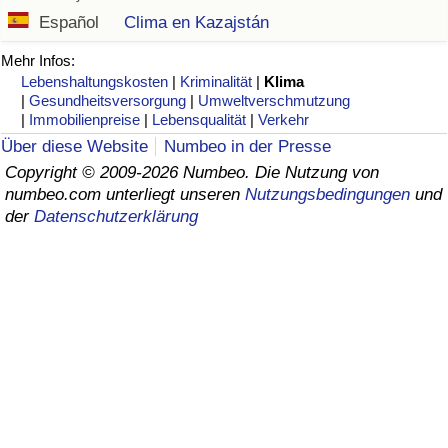
Español
Clima en Kazajstán
Gesundheitsversorgung
Mehr Infos:
Lebenshaltungskosten
|
Kriminalität
|
Klima
Gesundheitsversorgungs-Index (aktuell)
|
Gesundheitsversorgung
|
Umweltverschmutzung
|
Immobilienpreise
|
Lebensqualität
|
Verkehr
Gesundheitsversorgungs-Index
Über diese Website
Numbeo in der Presse
Copyright © 2009-2026 Numbeo. Die Nutzung von
Gesundheitsversorgungs-Index nach Land
numbeo.com unterliegt unseren
Nutzungsbedingungen
und
der
Datenschutzerklärung
Umweltverschmutzung
Umweltverschmutzungs-Index (aktuell)
Verschmutzungsindex
Umweltverschmutzungs-Index nach Land
Verkehr