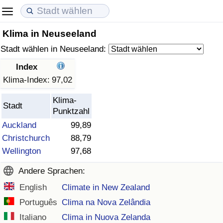
Klima in Neuseeland
Lebenshaltungskosten
Immobilienpreise
Lebensqualität
Stadt wählen in Neuseeland:
Lebenshaltungskosten-Index (aktuell)
Immobilienpreis-Index (aktuell)
Lebensqualität-Index
Index
Klima-Index:
97,02
Lebenshaltungskosten-Index
Immobilienpreis-Index
Lebensqualität-Index (aktuell)
Klima-
Stadt
Punktzahl
Lebenshaltungskosten-Index nach Land
Immobilienpreis-Index nach Land
Lebensqualitätsindex nach Land
Auckland
99,89
Christchurch
88,79
in Akaba
Kriminalität
Wellington
97,68
Kriminalitäts-Index (aktuell)
Andere Sprachen:
English
Climate in New Zealand
Kriminalitäts-Index
Português
Clima na Nova Zelândia
Kriminalitätsindex nach Land
Italiano
Clima in Nuova Zelanda