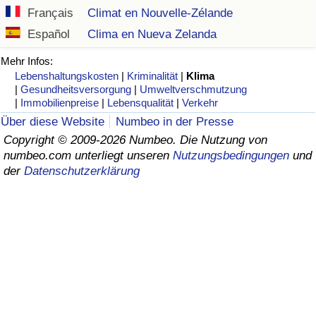
Français
Climat en Nouvelle-Zélande
Gesundheitsversorgung
Español
Clima en Nueva Zelanda
Gesundheitsversorgungs-Index (aktuell)
Mehr Infos:
Lebenshaltungskosten
|
Kriminalität
|
Klima
|
Gesundheitsversorgung
|
Umweltverschmutzung
Gesundheitsversorgungs-Index
|
Immobilienpreise
|
Lebensqualität
|
Verkehr
Über diese Website
Numbeo in der Presse
Gesundheitsversorgungs-Index nach Land
Copyright © 2009-2026 Numbeo. Die Nutzung von
numbeo.com unterliegt unseren
Nutzungsbedingungen
und
Umweltverschmutzung
der
Datenschutzerklärung
Umweltverschmutzungs-Index (aktuell)
Verschmutzungsindex
Umweltverschmutzungs-Index nach Land
Verkehr