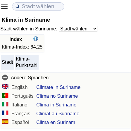
Klima in Suriname
Lebenshaltungskosten
Immobilienpreise
Lebensqualität
Stadt wählen in Suriname:
Lebenshaltungskosten-Index (aktuell)
Immobilienpreis-Index (aktuell)
Lebensqualität-Index
Index
Klima-Index:
64,25
Lebenshaltungskosten-Index
Immobilienpreis-Index
Lebensqualität-Index (aktuell)
Klima-
Stadt
Punktzahl
Lebenshaltungskosten-Index nach Land
Immobilienpreis-Index nach Land
Lebensqualitätsindex nach Land
Andere Sprachen:
in Akaba
Kriminalität
English
Climate in Suriname
Português
Clima no Suriname
Kriminalitäts-Index (aktuell)
Italiano
Clima in Suriname
Kriminalitäts-Index
Français
Climat au Suriname
Español
Clima en Surinam
Kriminalitätsindex nach Land