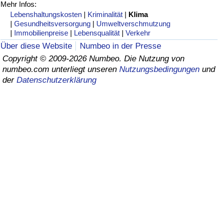
Mehr Infos:
Lebenshaltungskosten
|
Kriminalität
|
Klima
Gesundheitsversorgung
|
Gesundheitsversorgung
|
Umweltverschmutzung
|
Immobilienpreise
|
Lebensqualität
|
Verkehr
Gesundheitsversorgungs-Index (aktuell)
Über diese Website
Numbeo in der Presse
Copyright © 2009-2026 Numbeo. Die Nutzung von
Gesundheitsversorgungs-Index
numbeo.com unterliegt unseren
Nutzungsbedingungen
und
der
Datenschutzerklärung
Gesundheitsversorgungs-Index nach Land
Umweltverschmutzung
Umweltverschmutzungs-Index (aktuell)
Verschmutzungsindex
Umweltverschmutzungs-Index nach Land
Verkehr