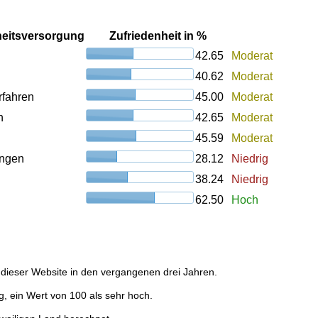
heitsversorgung
Zufriedenheit in %
42.65
Moderat
40.62
Moderat
rfahren
45.00
Moderat
n
42.65
Moderat
45.59
Moderat
ungen
28.12
Niedrig
38.24
Niedrig
62.50
Hoch
dieser Website in den vergangenen drei Jahren.
g, ein Wert von 100 als sehr hoch.