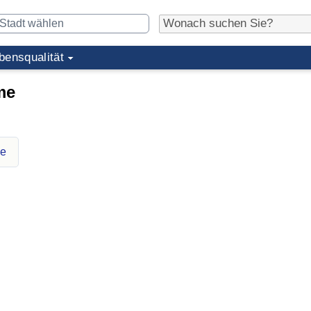
bensqualität
me
me