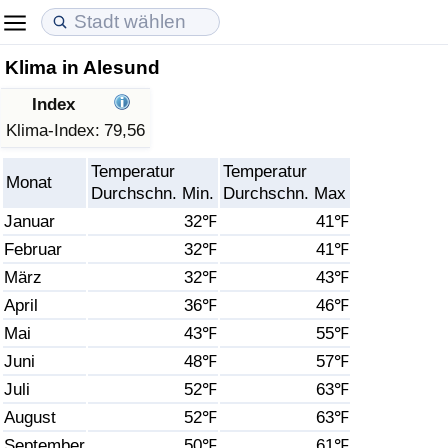
Klima in Alesund
Lebenshaltungskosten
Immobilienpreise
Lebensqualität
Index
Lebenshaltungskosten-Index (aktuell)
Immobilienpreis-Index (aktuell)
Lebensqualität-Index
Klima-Index:
79,56
Temperatur
Temperatur
Lebenshaltungskosten-Index
Immobilienpreis-Index
Lebensqualität-Index (aktuell)
Monat
Durchschn. Min.
Durchschn. Max
Januar
32℉
41℉
Lebenshaltungskosten-Index nach Land
Immobilienpreis-Index nach Land
Lebensqualitätsindex nach Land
Februar
32℉
41℉
März
32℉
43℉
in Akaba
Kriminalität
April
36℉
46℉
Kriminalitäts-Index (aktuell)
Mai
43℉
55℉
Juni
48℉
57℉
Kriminalitäts-Index
Juli
52℉
63℉
August
52℉
63℉
Kriminalitätsindex nach Land
September
50℉
61℉