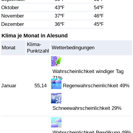
Oktober
43℉
54℉
Gesundheitsversorgung
November
37℉
46℉
Dezember
36℉
45℉
Gesundheitsversorgungs-Index (aktuell)
Klima je Monat in Alesund
Gesundheitsversorgungs-Index
Klima-
Monat
Wetterbedingungen
Punktzahl
Gesundheitsversorgungs-Index nach Land
Umweltverschmutzung
Wahrscheinlichkeit windiger Tag
71%
Januar
55,14
Regenwahrscheinlichkeit 49%
Umweltverschmutzungs-Index (aktuell)
Verschmutzungsindex
Schneewahrscheinlichkeit 29%
Umweltverschmutzungs-Index nach Land
Verkehr
Wahrscheinlichkeit Bewölkung 49%