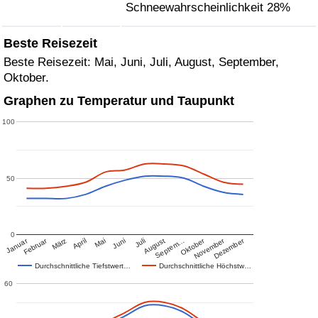
Schneewahrscheinlichkeit 28%
Beste Reisezeit
Beste Reisezeit: Mai, Juni, Juli, August, September,
Oktober.
Graphen zu Temperatur und Taupunkt
100
50
0
Januar
Februar
Oktober
November
Dezember
März
April
Mai
Juni
Juli
August
Septem…
Durchschnittliche Tiefstwert…
Durchschnittliche Höchstw…
60