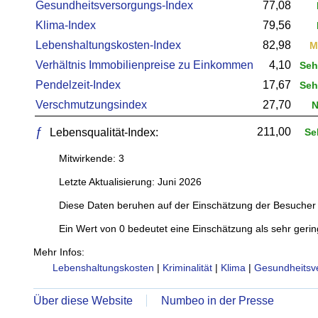
Gesundheitsversorgungs-Index
77,08
Klima-Index
79,56
Lebenshaltungskosten-Index
82,98
M
Verhältnis Immobilienpreise zu Einkommen
4,10
Sehr
Pendelzeit-Index
17,67
Sehr
Verschmutzungsindex
27,70
N
ƒ
211,00
Lebensqualität-Index:
Se
Mitwirkende: 3
Letzte Aktualisierung: Juni 2026
Diese Daten beruhen auf der Einschätzung der Besucher 
Ein Wert von 0 bedeutet eine Einschätzung als sehr gerin
Mehr Infos:
Lebenshaltungskosten
|
Kriminalität
|
Klima
|
Gesundheitsv
Über diese Website
Numbeo in der Presse