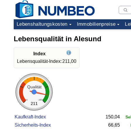
Lebenshaltungskosten
Immobilienpreise
Le
Lebensqualität in Alesund
Index
Lebensqualität-Index:
211,00
Qualität
0
240
211
Kaufkraft-Index
150,04
Se
Sicherheits-Index
66,65