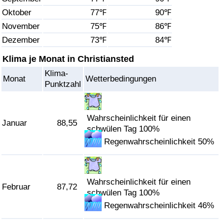
Oktober
77℉
90℉
Gesundheitsversorgung
November
75℉
86℉
Dezember
73℉
84℉
Gesundheitsversorgungs-Index (aktuell)
Klima je Monat in Christiansted
Gesundheitsversorgungs-Index
Klima-
Monat
Wetterbedingungen
Punktzahl
Gesundheitsversorgungs-Index nach Land
Umweltverschmutzung
Wahrscheinlichkeit für einen
Januar
88,55
schwülen Tag 100%
Regenwahrscheinlichkeit 50%
Umweltverschmutzungs-Index (aktuell)
Verschmutzungsindex
Wahrscheinlichkeit für einen
Februar
87,72
Umweltverschmutzungs-Index nach Land
schwülen Tag 100%
Regenwahrscheinlichkeit 46%
Verkehr