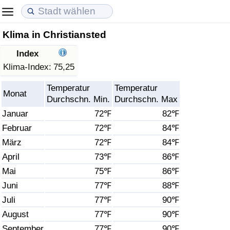
Klima in Christiansted
Lebenshaltungskosten
Immobilienpreise
Lebensqualität
Index
Lebenshaltungskosten-Index (aktuell)
Immobilienpreis-Index (aktuell)
Lebensqualität-Index
Klima-Index:
75,25
Temperatur
Temperatur
Lebenshaltungskosten-Index
Immobilienpreis-Index
Lebensqualität-Index (aktuell)
Monat
Durchschn. Min.
Durchschn. Max
Januar
72℉
82℉
Lebenshaltungskosten-Index nach Land
Immobilienpreis-Index nach Land
Lebensqualitätsindex nach Land
Februar
72℉
84℉
März
72℉
84℉
in Akaba
Kriminalität
April
73℉
86℉
Kriminalitäts-Index (aktuell)
Mai
75℉
86℉
Juni
77℉
88℉
Kriminalitäts-Index
Juli
77℉
90℉
August
77℉
90℉
Kriminalitätsindex nach Land
September
77℉
90℉