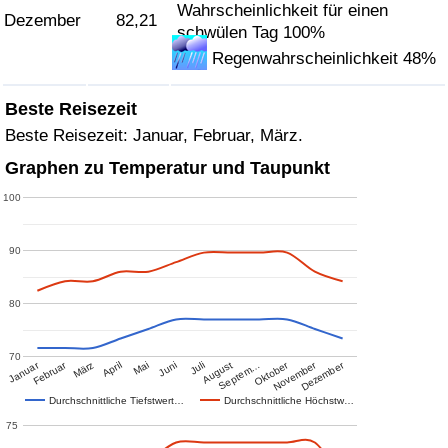
Wahrscheinlichkeit für einen
Dezember
82,21
schwülen Tag 100%
Regenwahrscheinlichkeit 48%
Beste Reisezeit
Beste Reisezeit: Januar, Februar, März.
Graphen zu Temperatur und Taupunkt
100
90
80
70
Januar
Februar
Oktober
November
Dezember
März
April
Mai
Juni
Juli
August
Septem…
Durchschnittliche Tiefstwert…
Durchschnittliche Höchstw…
75