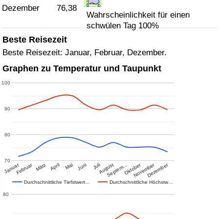
Dezember
76,38
Wahrscheinlichkeit für einen
schwülen Tag 100%
Beste Reisezeit
Beste Reisezeit: Januar, Februar, Dezember.
Graphen zu Temperatur und Taupunkt
100
90
80
70
Januar
Februar
Oktober
November
Dezember
März
April
Mai
Juni
Juli
August
Septem…
Durchschnittliche Tiefstwert…
Durchschnittliche Höchstw…
80