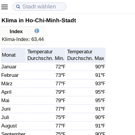
Klima in Ho-Chi-Minh-Stadt
Lebenshaltungskosten
Immobilienpreise
Lebensqualität
Index
Lebenshaltungskosten-Index (aktuell)
Immobilienpreis-Index (aktuell)
Lebensqualität-Index
Klima-Index:
63,44
Temperatur
Temperatur
Lebenshaltungskosten-Index
Immobilienpreis-Index
Lebensqualität-Index (aktuell)
Monat
Durchschn. Min.
Durchschn. Max
Januar
72℉
90℉
Lebenshaltungskosten-Index nach Land
Immobilienpreis-Index nach Land
Lebensqualitätsindex nach Land
Februar
73℉
91℉
März
77℉
93℉
in Akaba
Kriminalität
April
79℉
95℉
Kriminalitäts-Index (aktuell)
Mai
79℉
95℉
Juni
77℉
91℉
Kriminalitäts-Index
Juli
75℉
90℉
August
77℉
91℉
Kriminalitätsindex nach Land
September
75℉
90℉