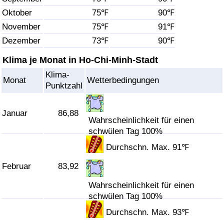
Oktober
75℉
90℉
Gesundheitsversorgung
November
75℉
91℉
Dezember
73℉
90℉
Gesundheitsversorgungs-Index (aktuell)
Klima je Monat in Ho-Chi-Minh-Stadt
Gesundheitsversorgungs-Index
Klima-
Monat
Wetterbedingungen
Punktzahl
Gesundheitsversorgungs-Index nach Land
Januar
86,88
Umweltverschmutzung
Wahrscheinlichkeit für einen
schwülen Tag 100%
Umweltverschmutzungs-Index (aktuell)
Durchschn. Max. 91℉
Februar
83,92
Verschmutzungsindex
Wahrscheinlichkeit für einen
Umweltverschmutzungs-Index nach Land
schwülen Tag 100%
Durchschn. Max. 93℉
Verkehr