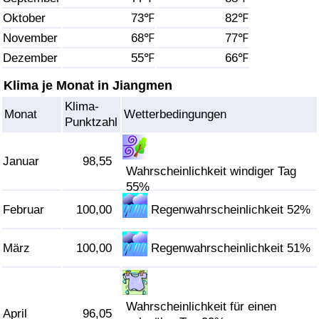
Oktober
73℉
82℉
Gesundheitsversorgung
November
68℉
77℉
Dezember
55℉
66℉
Gesundheitsversorgungs-Index (aktuell)
Klima je Monat in Jiangmen
Gesundheitsversorgungs-Index
Klima-
Monat
Wetterbedingungen
Punktzahl
Gesundheitsversorgungs-Index nach Land
Januar
98,55
Umweltverschmutzung
Wahrscheinlichkeit windiger Tag
55%
Umweltverschmutzungs-Index (aktuell)
Februar
100,00
Regenwahrscheinlichkeit 52%
Verschmutzungsindex
März
100,00
Regenwahrscheinlichkeit 51%
Umweltverschmutzungs-Index nach Land
Wahrscheinlichkeit für einen
April
96,05
Verkehr