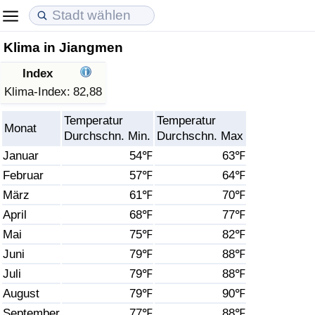
Klima in Jiangmen
Lebenshaltungskosten
Immobilienpreise
Lebensqualität
Index
Lebenshaltungskosten-Index (aktuell)
Immobilienpreis-Index (aktuell)
Lebensqualität-Index
Klima-Index:
82,88
Temperatur
Temperatur
Lebenshaltungskosten-Index
Immobilienpreis-Index
Lebensqualität-Index (aktuell)
Monat
Durchschn. Min.
Durchschn. Max
Januar
54℉
63℉
Lebenshaltungskosten-Index nach Land
Immobilienpreis-Index nach Land
Lebensqualitätsindex nach Land
Februar
57℉
64℉
März
61℉
70℉
in Akaba
Kriminalität
April
68℉
77℉
Kriminalitäts-Index (aktuell)
Mai
75℉
82℉
Juni
79℉
88℉
Kriminalitäts-Index
Juli
79℉
88℉
August
79℉
90℉
Kriminalitätsindex nach Land
September
77℉
88℉