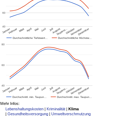
60
40
Januar
Februar
Oktober
November
Dezember
März
April
Mai
Juni
Juli
August
Septem…
Durchschnittliche Tiefstwert…
Durchschnittliche Höchstw…
80
60
40
Januar
Februar
Oktober
November
Dezember
März
April
Mai
Juni
Juli
August
Septem…
Durchschnittl. min. Taupun…
Durchschnittl. max. Taupun…
Mehr Infos:
Lebenshaltungskosten
|
Kriminalität
|
Klima
|
Gesundheitsversorgung
|
Umweltverschmutzung