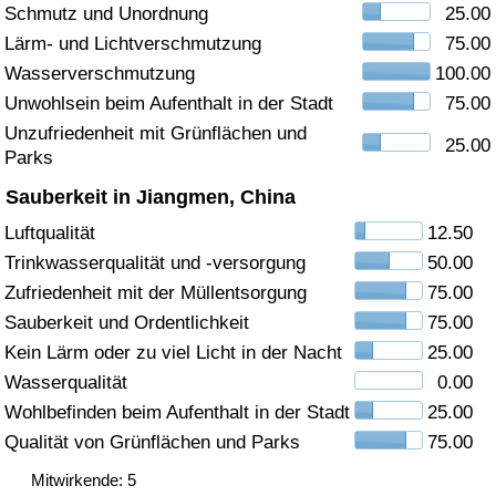
Schmutz und Unordnung
25.00
Gesundheitsversorgung
Lärm- und Lichtverschmutzung
75.00
Wasserverschmutzung
100.00
Gesundheitsversorgungs-Index (aktuell)
Unwohlsein beim Aufenthalt in der Stadt
75.00
Unzufriedenheit mit Grünflächen und
25.00
Gesundheitsversorgungs-Index
Parks
Sauberkeit in Jiangmen, China
Gesundheitsversorgungs-Index nach Land
Luftqualität
12.50
Trinkwasserqualität und -versorgung
50.00
Umweltverschmutzung
Zufriedenheit mit der Müllentsorgung
75.00
Umweltverschmutzungs-Index (aktuell)
Sauberkeit und Ordentlichkeit
75.00
Kein Lärm oder zu viel Licht in der Nacht
25.00
Verschmutzungsindex
Wasserqualität
0.00
Wohlbefinden beim Aufenthalt in der Stadt
25.00
Umweltverschmutzungs-Index nach Land
Qualität von Grünflächen und Parks
75.00
Mitwirkende: 5
Verkehr