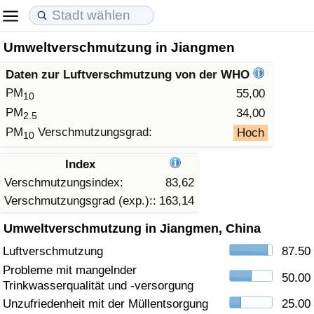
Umweltverschmutzung in Jiangmen
Lebenshaltungskosten
Immobilienpreise
Lebensqualität
Daten zur Luftverschmutzung von der WHO
Lebenshaltungskosten-Index (aktuell)
Immobilienpreis-Index (aktuell)
Lebensqualität-Index
PM
55,00
10
PM
34,00
2.5
Lebenshaltungskosten-Index
Immobilienpreis-Index
Lebensqualität-Index (aktuell)
PM
Verschmutzungsgrad:
Hoch
10
Lebenshaltungskosten-Index nach Land
Immobilienpreis-Index nach Land
Lebensqualitätsindex nach Land
Index
Verschmutzungsindex:
83,62
in Akaba
Kriminalität
Verschmutzungsgrad (exp.)::
163,14
Umweltverschmutzung in Jiangmen, China
Kriminalitäts-Index (aktuell)
Luftverschmutzung
87.50
Kriminalitäts-Index
Probleme mit mangelnder
50.00
Trinkwasserqualität und -versorgung
Kriminalitätsindex nach Land
Unzufriedenheit mit der Müllentsorgung
25.00