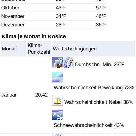
Oktober
43℉
57℉
Gesundheitsversorgung
November
34℉
46℉
Dezember
28℉
36℉
Gesundheitsversorgungs-Index (aktuell)
Klima je Monat in Kosice
Gesundheitsversorgungs-Index
Klima-
Monat
Wetterbedingungen
Punktzahl
Gesundheitsversorgungs-Index nach Land
Durchschn. Min. 23℉
Umweltverschmutzung
Wahrscheinlichkeit Bewölkung 73%
Umweltverschmutzungs-Index (aktuell)
Januar
20,42
Wahrscheinlichkeit Nebel 38%
Verschmutzungsindex
Umweltverschmutzungs-Index nach Land
Schneewahrscheinlichkeit 43%
Verkehr