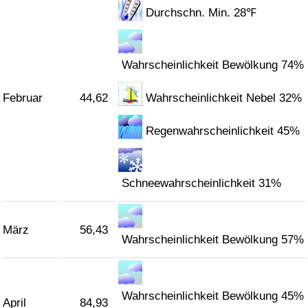
Durchschn. Min. 28℉
Verkehrs-Index
Wahrscheinlichkeit Bewölkung 74%
Verkehrs-Index (aktuell)
Februar
44,62
Wahrscheinlichkeit Nebel 32%
Verkehrs-Index nach Land
Regenwahrscheinlichkeit 45%
Schneewahrscheinlichkeit 31%
März
56,43
Wahrscheinlichkeit Bewölkung 57%
Wahrscheinlichkeit Bewölkung 45%
April
84,93