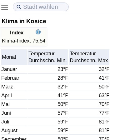
Klima in Kosice
Lebenshaltungskosten
Immobilienpreise
Lebensqualität
Index
Lebenshaltungskosten-Index (aktuell)
Immobilienpreis-Index (aktuell)
Lebensqualität-Index
Klima-Index:
75,54
Temperatur
Temperatur
Lebenshaltungskosten-Index
Immobilienpreis-Index
Lebensqualität-Index (aktuell)
Monat
Durchschn. Min.
Durchschn. Max
Januar
23℉
32℉
Lebenshaltungskosten-Index nach Land
Immobilienpreis-Index nach Land
Lebensqualitätsindex nach Land
Februar
28℉
41℉
März
32℉
50℉
in Akaba
Kriminalität
April
41℉
63℉
Kriminalitäts-Index (aktuell)
Mai
50℉
70℉
Juni
57℉
77℉
Kriminalitäts-Index
Juli
59℉
81℉
August
59℉
81℉
Kriminalitätsindex nach Land
September
50℉
70℉