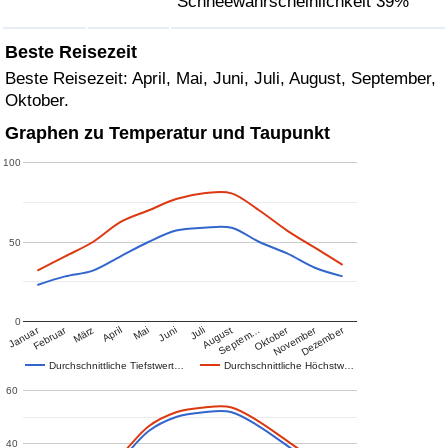
Schneewahrscheinlichkeit 39%
Beste Reisezeit
Beste Reisezeit: April, Mai, Juni, Juli, August, September,
Oktober.
Graphen zu Temperatur und Taupunkt
100
50
0
Januar
Februar
Oktober
November
Dezember
März
April
Mai
Juni
Juli
August
Septem…
Durchschnittliche Tiefstwert…
Durchschnittliche Höchstw…
60
40