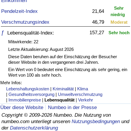
Einkommen
Sehr
Gesundheitsversorgung
Pendelzeit-Index
21,64
niedrig
Verschmutzungsindex
46,79
Moderat
Gesundheitsversorgungs-Index (aktuell)
ƒ
157,27
Lebensqualität-Index:
Sehr hoch
Gesundheitsversorgungs-Index
Mitwirkende: 22
Letzte Aktualisierung: August 2026
Gesundheitsversorgungs-Index nach Land
Diese Daten beruhen auf der Einschätzung der Besucher
dieser Website in den vergangenen drei Jahren.
Ein Wert von 0 bedeutet eine Einschätzung als sehr gering, ein
Umweltverschmutzung
Wert von 100 als sehr hoch.
Mehr Infos:
Umweltverschmutzungs-Index (aktuell)
Lebenshaltungskosten
|
Kriminalität
|
Klima
|
Gesundheitsversorgung
|
Umweltverschmutzung
Verschmutzungsindex
|
Immobilienpreise
|
Lebensqualität
|
Verkehr
Über diese Website
Numbeo in der Presse
Umweltverschmutzungs-Index nach Land
Copyright © 2009-2026 Numbeo. Die Nutzung von
numbeo.com unterliegt unseren
Nutzungsbedingungen
und
der
Datenschutzerklärung
Verkehr