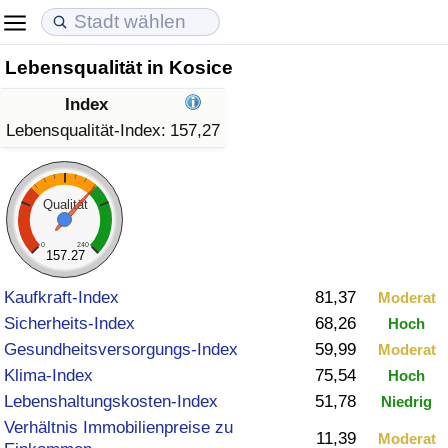
Lebensqualität in Kosice
Lebenshaltungskosten
Immobilienpreise
Lebensqualität
Index
Lebenshaltungskosten-Index (aktuell)
Immobilienpreis-Index (aktuell)
Lebensqualität-Index
Lebensqualität-Index:
157,27
Lebenshaltungskosten-Index
Immobilienpreis-Index
Lebensqualität-Index (aktuell)
Qualität
Lebenshaltungskosten-Index nach Land
Immobilienpreis-Index nach Land
Lebensqualitätsindex nach Land
0
240
157.27
in Akaba
Kriminalität
Kaufkraft-Index
81,37
Moderat
Sicherheits-Index
68,26
Hoch
Kriminalitäts-Index (aktuell)
Gesundheitsversorgungs-Index
59,99
Moderat
Klima-Index
75,54
Hoch
Kriminalitäts-Index
Lebenshaltungskosten-Index
51,78
Niedrig
Verhältnis Immobilienpreise zu
Kriminalitätsindex nach Land
11,39
Moderat