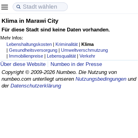
Klima in Marawi City
Lebenshaltungskosten
Immobilienpreise
Lebensqualität
Für diese Stadt sind keine Daten vorhanden.
Mehr Infos:
Lebenshaltungskosten-Index (aktuell)
Immobilienpreis-Index (aktuell)
Lebensqualität-Index
Lebenshaltungskosten
|
Kriminalität
|
Klima
|
Gesundheitsversorgung
|
Umweltverschmutzung
Lebenshaltungskosten-Index
Immobilienpreis-Index
Lebensqualität-Index (aktuell)
|
Immobilienpreise
|
Lebensqualität
|
Verkehr
Über diese Website
Numbeo in der Presse
Lebenshaltungskosten-Index nach Land
Immobilienpreis-Index nach Land
Lebensqualitätsindex nach Land
Copyright © 2009-2026 Numbeo. Die Nutzung von
numbeo.com unterliegt unseren
Nutzungsbedingungen
und
der
Datenschutzerklärung
in Akaba
Kriminalität
Kriminalitäts-Index (aktuell)
Kriminalitäts-Index
Kriminalitätsindex nach Land