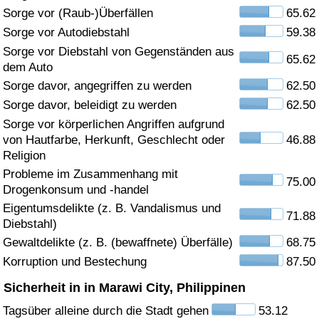
Sorge vor (Raub-)Überfällen
65.62
Gesundheitsversorgung
Sorge vor Autodiebstahl
59.38
Sorge vor Diebstahl von Gegenständen aus
65.62
Gesundheitsversorgungs-Index (aktuell)
dem Auto
Sorge davor, angegriffen zu werden
62.50
Gesundheitsversorgungs-Index
Sorge davor, beleidigt zu werden
62.50
Sorge vor körperlichen Angriffen aufgrund
Gesundheitsversorgungs-Index nach Land
von Hautfarbe, Herkunft, Geschlecht oder
46.88
Religion
Umweltverschmutzung
Probleme im Zusammenhang mit
75.00
Drogenkonsum und -handel
Umweltverschmutzungs-Index (aktuell)
Eigentumsdelikte (z. B. Vandalismus und
71.88
Diebstahl)
Gewaltdelikte (z. B. (bewaffnete) Überfälle)
68.75
Verschmutzungsindex
Korruption und Bestechung
87.50
Umweltverschmutzungs-Index nach Land
Sicherheit in in Marawi City, Philippinen
Tagsüber alleine durch die Stadt gehen
53.12
Verkehr