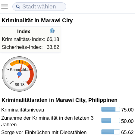
Kriminalität in Marawi City
Lebenshaltungskosten
Immobilienpreise
Lebensqualität
Index
Lebenshaltungskosten-Index (aktuell)
Immobilienpreis-Index (aktuell)
Lebensqualität-Index
Kriminalitäts-Index:
66,18
Sicherheits-Index:
33,82
Lebenshaltungskosten-Index
Immobilienpreis-Index
Lebensqualität-Index (aktuell)
Lebenshaltungskosten-Index nach Land
Immobilienpreis-Index nach Land
Lebensqualitätsindex nach Land
Kriminalität
0
120
in Akaba
Kriminalität
66.18
Kriminalitätsraten in Marawi City, Philippinen
Kriminalitäts-Index (aktuell)
Kriminalitätsniveau
75.00
Kriminalitäts-Index
Zunahme der Kriminalität in den letzten 3
50.00
Jahren
Kriminalitätsindex nach Land
Sorge vor Einbrüchen mit Diebstählen
65.62