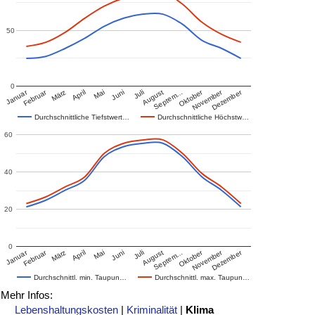
50
0
Januar
Februar
Oktober
November
Dezember
März
April
Mai
Juni
Juli
August
Septem…
Durchschnittliche Tiefstwert…
Durchschnittliche Höchstw…
60
40
20
0
Januar
Februar
Oktober
November
Dezember
März
April
Mai
Juni
Juli
August
Septem…
Durchschnittl. min. Taupun…
Durchschnittl. max. Taupun…
Mehr Infos:
Lebenshaltungskosten
|
Kriminalität
|
Klima