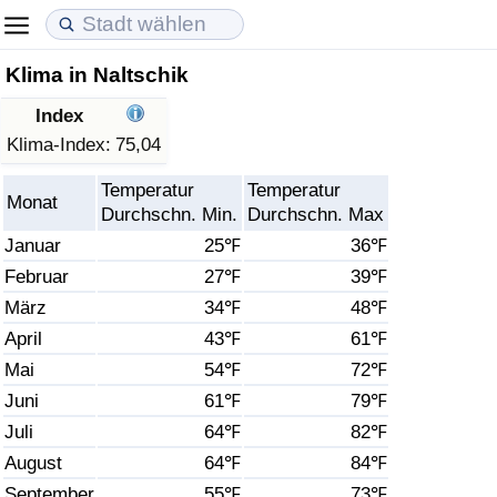
Klima in Naltschik
Lebenshaltungskosten
Immobilienpreise
Lebensqualität
Index
Lebenshaltungskosten-Index (aktuell)
Immobilienpreis-Index (aktuell)
Lebensqualität-Index
Klima-Index:
75,04
Temperatur
Temperatur
Lebenshaltungskosten-Index
Immobilienpreis-Index
Lebensqualität-Index (aktuell)
Monat
Durchschn. Min.
Durchschn. Max
Januar
25℉
36℉
Lebenshaltungskosten-Index nach Land
Immobilienpreis-Index nach Land
Lebensqualitätsindex nach Land
Februar
27℉
39℉
März
34℉
48℉
in Akaba
Kriminalität
April
43℉
61℉
Kriminalitäts-Index (aktuell)
Mai
54℉
72℉
Juni
61℉
79℉
Kriminalitäts-Index
Juli
64℉
82℉
August
64℉
84℉
Kriminalitätsindex nach Land
September
55℉
73℉