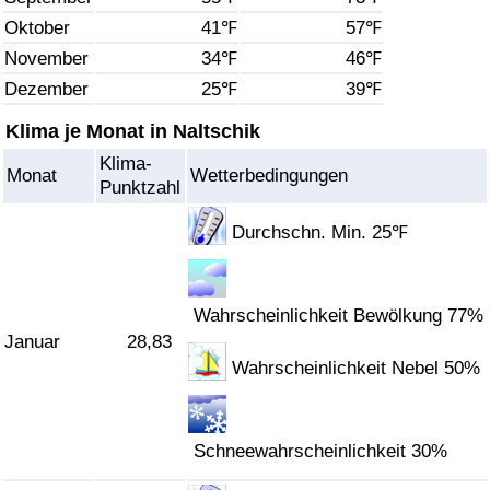
Oktober
41℉
57℉
Gesundheitsversorgung
November
34℉
46℉
Dezember
25℉
39℉
Gesundheitsversorgungs-Index (aktuell)
Klima je Monat in Naltschik
Gesundheitsversorgungs-Index
Klima-
Monat
Wetterbedingungen
Punktzahl
Gesundheitsversorgungs-Index nach Land
Durchschn. Min. 25℉
Umweltverschmutzung
Wahrscheinlichkeit Bewölkung 77%
Umweltverschmutzungs-Index (aktuell)
Januar
28,83
Wahrscheinlichkeit Nebel 50%
Verschmutzungsindex
Umweltverschmutzungs-Index nach Land
Schneewahrscheinlichkeit 30%
Verkehr