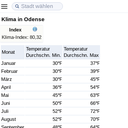
Klima in Odense
Lebenshaltungskosten
Immobilienpreise
Lebensqualität
Index
Lebenshaltungskosten-Index (aktuell)
Immobilienpreis-Index (aktuell)
Lebensqualität-Index
Klima-Index:
80,32
Temperatur
Temperatur
Lebenshaltungskosten-Index
Immobilienpreis-Index
Lebensqualität-Index (aktuell)
Monat
Durchschn. Min.
Durchschn. Max
Januar
30℉
37℉
Lebenshaltungskosten-Index nach Land
Immobilienpreis-Index nach Land
Lebensqualitätsindex nach Land
Februar
30℉
39℉
März
30℉
45℉
in Akaba
Kriminalität
April
36℉
54℉
Kriminalitäts-Index (aktuell)
Mai
45℉
63℉
Juni
50℉
66℉
Kriminalitäts-Index
Juli
52℉
72℉
August
52℉
70℉
Kriminalitätsindex nach Land
September
48℉
64℉