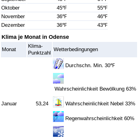
Oktober
45℉
55℉
Gesundheitsversorgung
November
36℉
46℉
Dezember
36℉
43℉
Gesundheitsversorgungs-Index (aktuell)
Klima je Monat in Odense
Gesundheitsversorgungs-Index
Klima-
Monat
Wetterbedingungen
Punktzahl
Gesundheitsversorgungs-Index nach Land
Durchschn. Min. 30℉
Umweltverschmutzung
Wahrscheinlichkeit Bewölkung 63%
Umweltverschmutzungs-Index (aktuell)
Januar
53,24
Wahrscheinlichkeit Nebel 33%
Verschmutzungsindex
Regenwahrscheinlichkeit 60%
Umweltverschmutzungs-Index nach Land
Verkehr