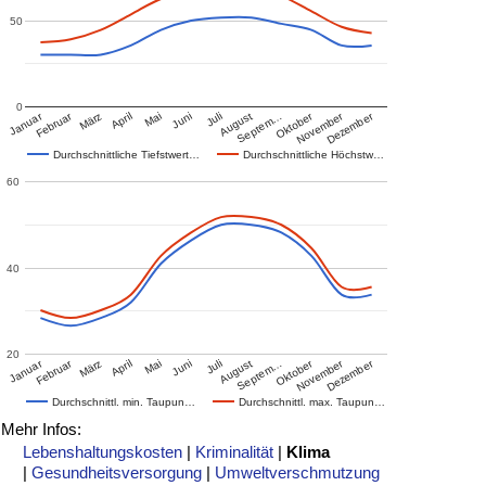
50
0
Januar
Februar
Oktober
November
Dezember
März
April
Mai
Juni
Juli
August
Septem…
Durchschnittliche Tiefstwert…
Durchschnittliche Höchstw…
60
40
20
Januar
Februar
Oktober
November
Dezember
März
April
Mai
Juni
Juli
August
Septem…
Durchschnittl. min. Taupun…
Durchschnittl. max. Taupun…
Mehr Infos:
Lebenshaltungskosten
|
Kriminalität
|
Klima
|
Gesundheitsversorgung
|
Umweltverschmutzung