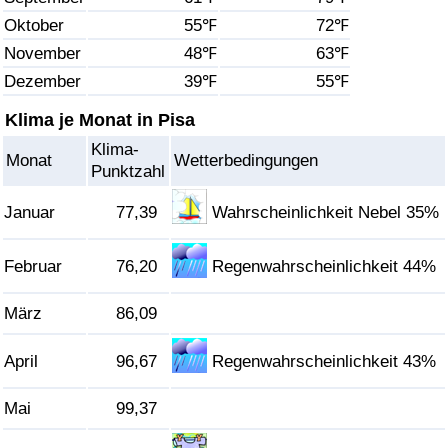
Oktober
55℉
72℉
Gesundheitsversorgung
November
48℉
63℉
Dezember
39℉
55℉
Gesundheitsversorgungs-Index (aktuell)
Klima je Monat in Pisa
Gesundheitsversorgungs-Index
Klima-
Monat
Wetterbedingungen
Punktzahl
Gesundheitsversorgungs-Index nach Land
Januar
77,39
Wahrscheinlichkeit Nebel 35%
Umweltverschmutzung
Februar
76,20
Regenwahrscheinlichkeit 44%
Umweltverschmutzungs-Index (aktuell)
März
86,09
Verschmutzungsindex
April
96,67
Regenwahrscheinlichkeit 43%
Umweltverschmutzungs-Index nach Land
Mai
99,37
Verkehr