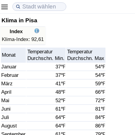
Klima in Pisa
Lebenshaltungskosten
Immobilienpreise
Lebensqualität
Index
Lebenshaltungskosten-Index (aktuell)
Immobilienpreis-Index (aktuell)
Lebensqualität-Index
Klima-Index:
92,61
Temperatur
Temperatur
Lebenshaltungskosten-Index
Immobilienpreis-Index
Lebensqualität-Index (aktuell)
Monat
Durchschn. Min.
Durchschn. Max
Januar
37℉
54℉
Lebenshaltungskosten-Index nach Land
Immobilienpreis-Index nach Land
Lebensqualitätsindex nach Land
Februar
37℉
54℉
März
41℉
59℉
in Akaba
Kriminalität
April
48℉
66℉
Kriminalitäts-Index (aktuell)
Mai
52℉
72℉
Juni
61℉
81℉
Kriminalitäts-Index
Juli
64℉
84℉
August
64℉
86℉
Kriminalitätsindex nach Land
September
61℉
79℉