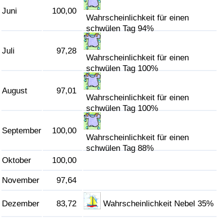
Juni
100,00
Wahrscheinlichkeit für einen
Verkehrs-Index
schwülen Tag 94%
Verkehrs-Index (aktuell)
Juli
97,28
Wahrscheinlichkeit für einen
schwülen Tag 100%
Verkehrs-Index nach Land
August
97,01
Wahrscheinlichkeit für einen
schwülen Tag 100%
September
100,00
Wahrscheinlichkeit für einen
schwülen Tag 88%
Oktober
100,00
November
97,64
Dezember
83,72
Wahrscheinlichkeit Nebel 35%