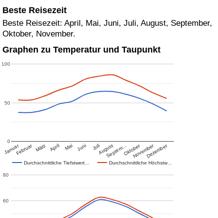
Beste Reisezeit
Beste Reisezeit: April, Mai, Juni, Juli, August, September,
Oktober, November.
Graphen zu Temperatur und Taupunkt
100
50
0
Januar
Februar
Oktober
November
Dezember
März
April
Mai
Juni
Juli
August
Septem…
Durchschnittliche Tiefstwert…
Durchschnittliche Höchstw…
80
60