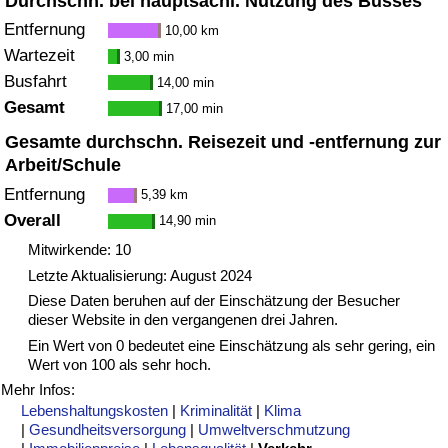
Durchschn. bei hauptsächl. Nutzung des Busses
Entfernung
10,00 km
Wartezeit
3,00 min
Busfahrt
14,00 min
Gesamt
17,00 min
Gesamte durchschn. Reisezeit und -entfernung zur
Arbeit/Schule
Entfernung
5,39 km
Overall
14,90 min
Mitwirkende: 10
Letzte Aktualisierung: August 2024
Diese Daten beruhen auf der Einschätzung der Besucher
dieser Website in den vergangenen drei Jahren.
Ein Wert von 0 bedeutet eine Einschätzung als sehr gering, ein
Wert von 100 als sehr hoch.
Mehr Infos:
Lebenshaltungskosten
|
Kriminalität
|
Klima
|
Gesundheitsversorgung
|
Umweltverschmutzung