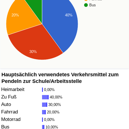
Bus
Gesundheitsversorgung
20%
40%
Gesundheitsversorgungs-Index (aktuell)
Gesundheitsversorgungs-Index
30%
Gesundheitsversorgungs-Index nach Land
Umweltverschmutzung
Hauptsächlich verwendetes Verkehrsmittel zum
Pendeln zur Schule/Arbeitsstelle
Umweltverschmutzungs-Index (aktuell)
Heimarbeit
0,00%
Zu Fuß
40,00%
Verschmutzungsindex
Auto
30,00%
Fahrrad
20,00%
Umweltverschmutzungs-Index nach Land
Motorrad
0,00%
Bus
10,00%
Verkehr