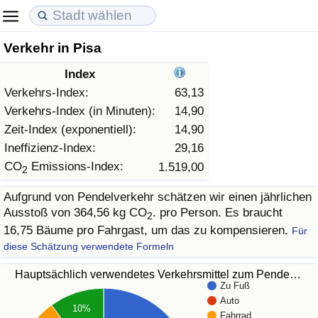
Verkehr in Pisa
Lebenshaltungskosten
Immobilienpreise
Lebensqualität
Index
Lebenshaltungskosten-Index (aktuell)
Immobilienpreis-Index (aktuell)
Lebensqualität-Index
Verkehrs-Index:
63,13
Verkehrs-Index (in Minuten):
14,90
Lebenshaltungskosten-Index
Immobilienpreis-Index
Lebensqualität-Index (aktuell)
Zeit-Index (exponentiell):
14,90
Ineffizienz-Index:
29,16
Lebenshaltungskosten-Index nach Land
Immobilienpreis-Index nach Land
Lebensqualitätsindex nach Land
CO
Emissions-Index:
1.519,00
2
Aufgrund von Pendelverkehr schätzen wir einen jährlichen
in Akaba
Kriminalität
Ausstoß von 364,56 kg CO
. pro Person. Es braucht
2
16,75 Bäume pro Fahrgast, um das zu kompensieren.
Für
Kriminalitäts-Index (aktuell)
diese Schätzung verwendete Formeln
Kriminalitäts-Index
Hauptsächlich verwendetes Verkehrsmittel zum Pende…
Zu Fuß
Auto
Kriminalitätsindex nach Land
10%
Fahrrad