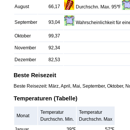
August
66,17
Durchschn. Max. 95℉
September
93,04
Wahrscheinlichkeit für e
Oktober
99,37
November
92,34
Dezember
82,53
Beste Reisezeit
Beste Reisezeit: März, April, Mai, September, Oktober, 
Temperaturen (Tabelle)
Temperatur
Temperatur
Monat
Durchschn. Min.
Durchschn. Max
Januar
39℉
57℉