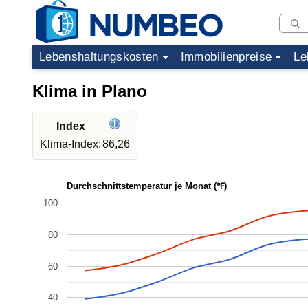
Lebenshaltungskosten
Immobilienpreise
Le
Klima in Plano
Index
Klima-Index:
86,26
Durchschnittstemperatur je Monat (℉)
100
80
60
40