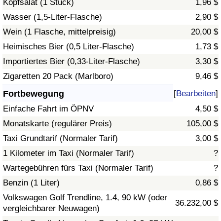
Kopfsalat (1 Stück)
1,96 $
Wasser (1,5-Liter-Flasche)
2,90 $
Verkehrs-Index
Wein (1 Flasche, mittelpreisig)
20,00 $
Heimisches Bier (0,5 Liter-Flasche)
1,73 $
Verkehrs-Index (aktuell)
Importiertes Bier (0,33-Liter-Flasche)
3,30 $
Verkehrs-Index nach Land
Zigaretten 20 Pack (Marlboro)
9,46 $
Fortbewegung
[
Bearbeiten
]
Einfache Fahrt im ÖPNV
4,50 $
Monatskarte (regulärer Preis)
105,00 $
Taxi Grundtarif (Normaler Tarif)
3,00 $
1 Kilometer im Taxi (Normaler Tarif)
?
Wartegebühren fürs Taxi (Normaler Tarif)
?
Benzin (1 Liter)
0,86 $
Volkswagen Golf Trendline, 1.4, 90 kW (oder
36.232,00 $
vergleichbarer Neuwagen)