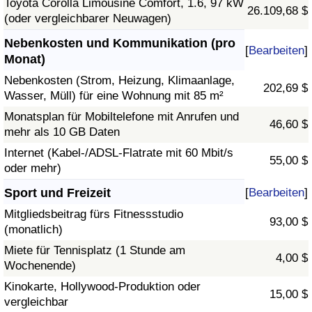
Toyota Corolla Limousine Comfort, 1.6, 97 kW
26.109,68 $
(oder vergleichbarer Neuwagen)
Nebenkosten und Kommunikation (pro
[
Bearbeiten
]
Monat)
Nebenkosten (Strom, Heizung, Klimaanlage,
202,69 $
Wasser, Müll) für eine Wohnung mit 85 m²
Monatsplan für Mobiltelefone mit Anrufen und
46,60 $
mehr als 10 GB Daten
Internet (Kabel-/ADSL-Flatrate mit 60 Mbit/s
55,00 $
oder mehr)
Sport und Freizeit
[
Bearbeiten
]
Mitgliedsbeitrag fürs Fitnessstudio
93,00 $
(monatlich)
Miete für Tennisplatz (1 Stunde am
4,00 $
Wochenende)
Kinokarte, Hollywood-Produktion oder
15,00 $
vergleichbar