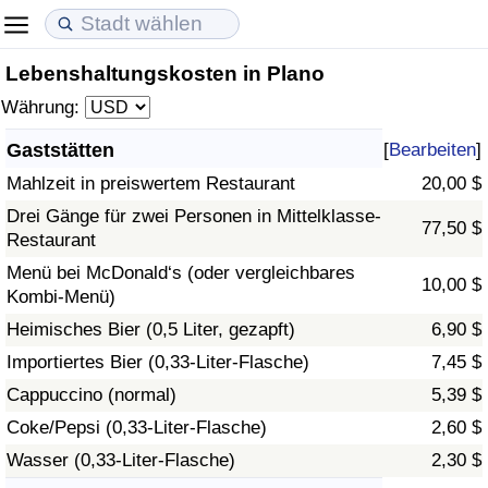
Lebenshaltungskosten in Plano
Lebenshaltungskosten
Immobilienpreise
Lebensqualität
Währung:
Lebenshaltungskosten-Index (aktuell)
Immobilienpreis-Index (aktuell)
Lebensqualität-Index
Gaststätten
[
Bearbeiten
]
Mahlzeit in preiswertem Restaurant
20,00 $
Lebenshaltungskosten-Index
Immobilienpreis-Index
Lebensqualität-Index (aktuell)
Drei Gänge für zwei Personen in Mittelklasse-
77,50 $
Restaurant
Lebenshaltungskosten-Index nach Land
Immobilienpreis-Index nach Land
Lebensqualitätsindex nach Land
Menü bei McDonald‘s (oder vergleichbares
10,00 $
Kombi-Menü)
in Akaba
Kriminalität
Heimisches Bier (0,5 Liter, gezapft)
6,90 $
Kriminalitäts-Index (aktuell)
Importiertes Bier (0,33-Liter-Flasche)
7,45 $
Cappuccino (normal)
5,39 $
Kriminalitäts-Index
Coke/Pepsi (0,33-Liter-Flasche)
2,60 $
Wasser (0,33-Liter-Flasche)
2,30 $
Kriminalitätsindex nach Land