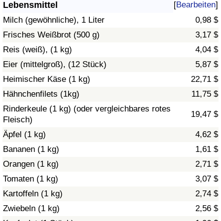
Lebensmittel
[
Bearbeiten
]
Gesundheitsversorgung
Milch (gewöhnliche), 1 Liter
0,98 $
Frisches Weißbrot (500 g)
3,17 $
Gesundheitsversorgungs-Index (aktuell)
Reis (weiß), (1 kg)
4,04 $
Eier (mittelgroß), (12 Stück)
5,87 $
Gesundheitsversorgungs-Index
Heimischer Käse (1 kg)
22,71 $
Gesundheitsversorgungs-Index nach Land
Hähnchenfilets (1kg)
11,75 $
Rinderkeule (1 kg) (oder vergleichbares rotes
19,47 $
Umweltverschmutzung
Fleisch)
Äpfel (1 kg)
4,62 $
Umweltverschmutzungs-Index (aktuell)
Bananen (1 kg)
1,61 $
Orangen (1 kg)
2,71 $
Verschmutzungsindex
Tomaten (1 kg)
3,07 $
Umweltverschmutzungs-Index nach Land
Kartoffeln (1 kg)
2,74 $
Zwiebeln (1 kg)
2,56 $
Verkehr