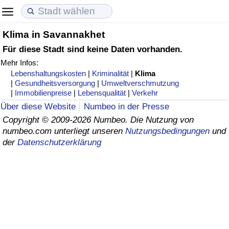
Klima in Savannakhet
Lebenshaltungskosten
Immobilienpreise
Lebensqualität
Für diese Stadt sind keine Daten vorhanden.
Mehr Infos:
Lebenshaltungskosten-Index (aktuell)
Immobilienpreis-Index (aktuell)
Lebensqualität-Index
Lebenshaltungskosten
|
Kriminalität
|
Klima
|
Gesundheitsversorgung
|
Umweltverschmutzung
Lebenshaltungskosten-Index
Immobilienpreis-Index
Lebensqualität-Index (aktuell)
|
Immobilienpreise
|
Lebensqualität
|
Verkehr
Über diese Website
Numbeo in der Presse
Lebenshaltungskosten-Index nach Land
Immobilienpreis-Index nach Land
Lebensqualitätsindex nach Land
Copyright © 2009-2026 Numbeo. Die Nutzung von
numbeo.com unterliegt unseren
Nutzungsbedingungen
und
der
Datenschutzerklärung
in Akaba
Kriminalität
Kriminalitäts-Index (aktuell)
Kriminalitäts-Index
Kriminalitätsindex nach Land