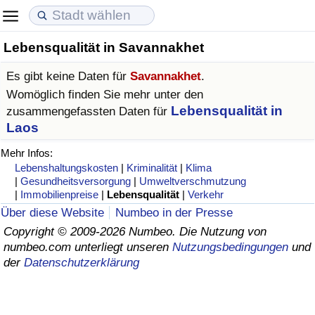
Lebensqualität in Savannakhet
Lebenshaltungskosten
Immobilienpreise
Lebensqualität
Es gibt keine Daten für
Savannakhet
.
Lebenshaltungskosten-Index (aktuell)
Immobilienpreis-Index (aktuell)
Lebensqualität-Index
Womöglich finden Sie mehr unter den
Lebensqualität in
zusammengefassten Daten für
Lebenshaltungskosten-Index
Immobilienpreis-Index
Lebensqualität-Index (aktuell)
Laos
Mehr Infos:
Lebenshaltungskosten-Index nach Land
Immobilienpreis-Index nach Land
Lebensqualitätsindex nach Land
Lebenshaltungskosten
|
Kriminalität
|
Klima
|
Gesundheitsversorgung
|
Umweltverschmutzung
|
Immobilienpreise
|
Lebensqualität
|
Verkehr
in Akaba
Kriminalität
Über diese Website
Numbeo in der Presse
Copyright © 2009-2026 Numbeo. Die Nutzung von
Kriminalitäts-Index (aktuell)
numbeo.com unterliegt unseren
Nutzungsbedingungen
und
der
Datenschutzerklärung
Kriminalitäts-Index
Kriminalitätsindex nach Land