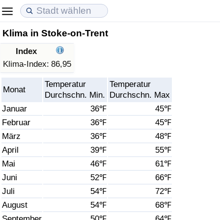
Klima in Stoke-on-Trent
Lebenshaltungskosten
Immobilienpreise
Lebensqualität
Index
Lebenshaltungskosten-Index (aktuell)
Immobilienpreis-Index (aktuell)
Lebensqualität-Index
Klima-Index:
86,95
Temperatur
Temperatur
Lebenshaltungskosten-Index
Immobilienpreis-Index
Lebensqualität-Index (aktuell)
Monat
Durchschn. Min.
Durchschn. Max
Januar
36℉
45℉
Lebenshaltungskosten-Index nach Land
Immobilienpreis-Index nach Land
Lebensqualitätsindex nach Land
Februar
36℉
45℉
März
36℉
48℉
in Akaba
Kriminalität
April
39℉
55℉
Kriminalitäts-Index (aktuell)
Mai
46℉
61℉
Juni
52℉
66℉
Kriminalitäts-Index
Juli
54℉
72℉
August
54℉
68℉
Kriminalitätsindex nach Land
September
50℉
64℉