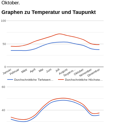
Oktober.
Graphen zu Temperatur und Taupunkt
100
50
0
Januar
Februar
Oktober
November
Dezember
März
April
Mai
Juni
Juli
August
Septem…
Durchschnittliche Tiefstwert…
Durchschnittliche Höchstw…
60
40