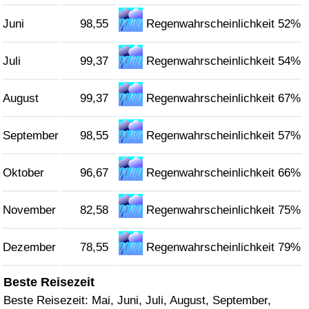
Juni
98,55
Regenwahrscheinlichkeit 52%
Verkehrs-Index
Juli
99,37
Regenwahrscheinlichkeit 54%
Verkehrs-Index (aktuell)
August
99,37
Regenwahrscheinlichkeit 67%
Verkehrs-Index nach Land
September
98,55
Regenwahrscheinlichkeit 57%
Oktober
96,67
Regenwahrscheinlichkeit 66%
November
82,58
Regenwahrscheinlichkeit 75%
Dezember
78,55
Regenwahrscheinlichkeit 79%
Beste Reisezeit
Beste Reisezeit: Mai, Juni, Juli, August, September,