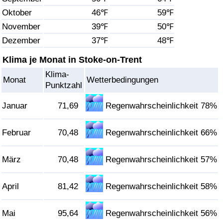
Oktober
46℉
59℉
Gesundheitsversorgung
November
39℉
50℉
Dezember
37℉
48℉
Gesundheitsversorgungs-Index (aktuell)
Klima je Monat in Stoke-on-Trent
Gesundheitsversorgungs-Index
Klima-
Monat
Wetterbedingungen
Punktzahl
Gesundheitsversorgungs-Index nach Land
Januar
71,69
Regenwahrscheinlichkeit 78%
Umweltverschmutzung
Februar
70,48
Regenwahrscheinlichkeit 66%
Umweltverschmutzungs-Index (aktuell)
März
70,48
Regenwahrscheinlichkeit 57%
Verschmutzungsindex
April
81,42
Regenwahrscheinlichkeit 58%
Umweltverschmutzungs-Index nach Land
Mai
95,64
Regenwahrscheinlichkeit 56%
Verkehr