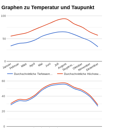
Graphen zu Temperatur und Taupunkt
100
50
0
Januar
Februar
Oktober
November
Dezember
März
April
Mai
Juni
Juli
August
Septem…
Durchschnittliche Tiefstwert…
Durchschnittliche Höchstw…
60
40
20
0