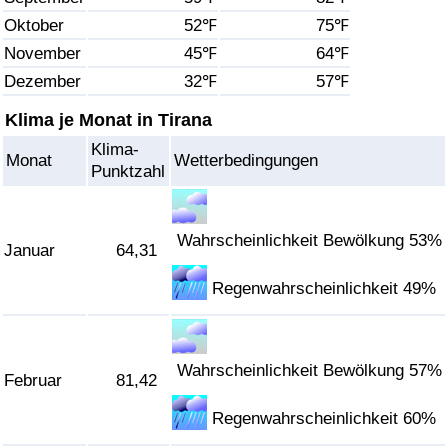
Oktober
52℉
75℉
Gesundheitsversorgung
November
45℉
64℉
Dezember
32℉
57℉
Gesundheitsversorgungs-Index (aktuell)
Klima je Monat in Tirana
Gesundheitsversorgungs-Index
Klima-
Monat
Wetterbedingungen
Punktzahl
Gesundheitsversorgungs-Index nach Land
Umweltverschmutzung
Wahrscheinlichkeit Bewölkung 53%
Januar
64,31
Regenwahrscheinlichkeit 49%
Umweltverschmutzungs-Index (aktuell)
Verschmutzungsindex
Wahrscheinlichkeit Bewölkung 57%
Februar
81,42
Umweltverschmutzungs-Index nach Land
Regenwahrscheinlichkeit 60%
Verkehr