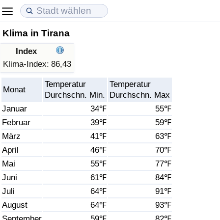
Klima in Tirana
Lebenshaltungskosten
Immobilienpreise
Lebensqualität
Index
Lebenshaltungskosten-Index (aktuell)
Immobilienpreis-Index (aktuell)
Lebensqualität-Index
Klima-Index:
86,43
Temperatur
Temperatur
Lebenshaltungskosten-Index
Immobilienpreis-Index
Lebensqualität-Index (aktuell)
Monat
Durchschn. Min.
Durchschn. Max
Januar
34℉
55℉
Lebenshaltungskosten-Index nach Land
Immobilienpreis-Index nach Land
Lebensqualitätsindex nach Land
Februar
39℉
59℉
März
41℉
63℉
in Akaba
Kriminalität
April
46℉
70℉
Kriminalitäts-Index (aktuell)
Mai
55℉
77℉
Juni
61℉
84℉
Kriminalitäts-Index
Juli
64℉
91℉
August
64℉
93℉
Kriminalitätsindex nach Land
September
59℉
82℉