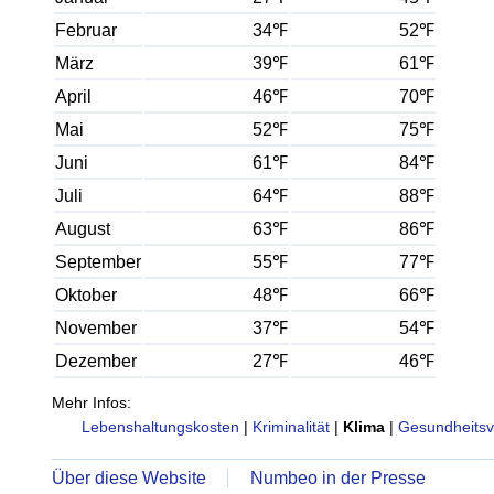
Februar
34℉
52℉
März
39℉
61℉
April
46℉
70℉
Mai
52℉
75℉
Juni
61℉
84℉
Juli
64℉
88℉
August
63℉
86℉
September
55℉
77℉
Oktober
48℉
66℉
November
37℉
54℉
Dezember
27℉
46℉
Mehr Infos:
Lebenshaltungskosten
|
Kriminalität
|
Klima
|
Gesundheitsv
Über diese Website
Numbeo in der Presse