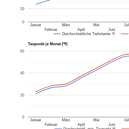
20
0
Januar
März
Mai
Jul
Februar
April
Juni
Durchschnittliche Tiefstwerte ℉
Taupunkt je Monat (℉)
60
40
20
0
Januar
März
Mai
Jul
Februar
April
Juni
Durchschnittl. min. Taupunkt ℉