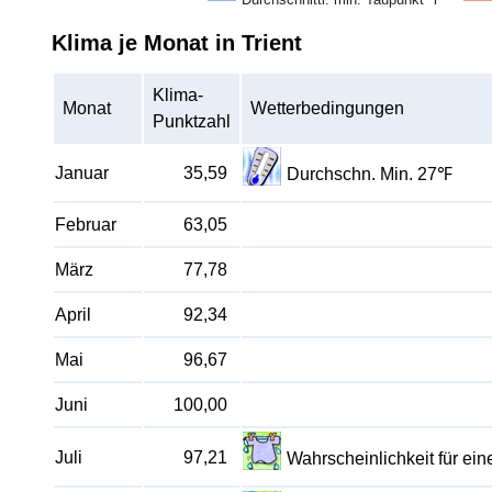
Klima je Monat in Trient
Klima-
Monat
Wetterbedingungen
Punktzahl
Januar
35,59
Durchschn. Min. 27℉
Februar
63,05
März
77,78
April
92,34
Mai
96,67
Juni
100,00
Juli
97,21
Wahrscheinlichkeit für e