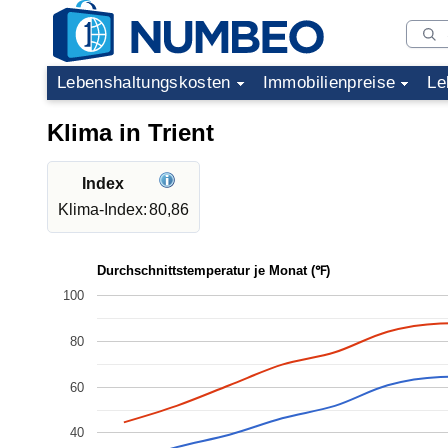
Lebenshaltungskosten
Immobilienpreise
Le
Klima in Trient
Index
Klima-Index:
80,86
Durchschnittstemperatur je Monat (℉)
100
80
60
40