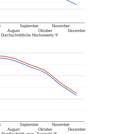
i
September
November
August
Oktober
Dezember
Durchschnittliche Höchstwerte ℉
i
September
November
August
Oktober
Dezember
Durchschnittl. max. Taupunkt ℉