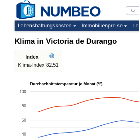
Lebenshaltungskosten
Immobilienpreise
Le
Klima in Victoria de Durango
Index
Klima-Index:
82,51
Durchschnittstemperatur je Monat (℉)
100
80
60
40