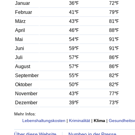
Januar
36℉
72℉
Februar
41℉
79℉
März
43℉
81℉
April
46℉
88℉
Mai
54℉
91℉
Juni
59℉
91℉
Juli
57℉
86℉
August
57℉
86℉
September
55℉
82℉
Oktober
50℉
82℉
November
43℉
77℉
Dezember
39℉
73℉
Mehr Infos:
Lebenshaltungskosten
|
Kriminalität
|
Klima
|
Gesundheitsv
Über diese Website
Numbeo in der Presse