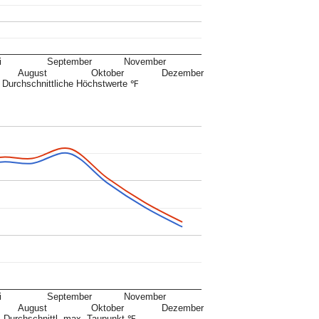
i
September
November
August
Oktober
Dezember
Durchschnittliche Höchstwerte ℉
i
September
November
August
Oktober
Dezember
Durchschnittl. max. Taupunkt ℉