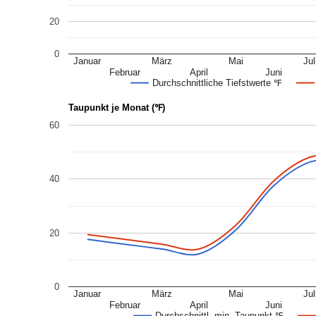
20
0
Januar
März
Mai
Jul
Februar
April
Juni
Durchschnittliche Tiefstwerte ℉
Taupunkt je Monat (℉)
60
40
20
0
Januar
März
Mai
Jul
Februar
April
Juni
Durchschnittl. min. Taupunkt ℉