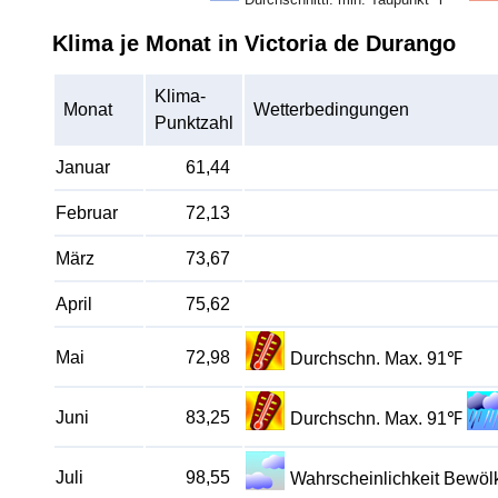
Klima je Monat in Victoria de Durango
Klima-
Monat
Wetterbedingungen
Punktzahl
Januar
61,44
Februar
72,13
März
73,67
April
75,62
Mai
72,98
Durchschn. Max. 91℉
Juni
83,25
Durchschn. Max. 91℉
Juli
98,55
Wahrscheinlichkeit Bewö