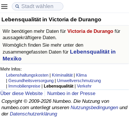
Lebensqualität in Victoria de Durango
Lebenshaltungskosten
Immobilienpreise
Lebensqualität
Wir benötigen mehr Daten für
Victoria de Durango
für
Lebenshaltungskosten-Index (aktuell)
Immobilienpreis-Index (aktuell)
Lebensqualität-Index
aussagekräftigere Daten.
Womöglich finden Sie mehr unter den
Lebenshaltungskosten-Index
Immobilienpreis-Index
Lebensqualität-Index (aktuell)
Lebensqualität in
zusammengefassten Daten für
Mexiko
Lebenshaltungskosten-Index nach Land
Immobilienpreis-Index nach Land
Lebensqualitätsindex nach Land
Mehr Infos:
Lebenshaltungskosten
|
Kriminalität
|
Klima
in Akaba
Kriminalität
|
Gesundheitsversorgung
|
Umweltverschmutzung
|
Immobilienpreise
|
Lebensqualität
|
Verkehr
Über diese Website
Numbeo in der Presse
Kriminalitäts-Index (aktuell)
Copyright © 2009-2026 Numbeo. Die Nutzung von
numbeo.com unterliegt unseren
Nutzungsbedingungen
und
Kriminalitäts-Index
der
Datenschutzerklärung
Kriminalitätsindex nach Land