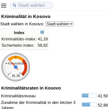
Kriminalität in Kosovo
Lebenshaltungskosten
Immobilienpreise
Lebensqualität
Stadt wählen in Kosovo:
Lebenshaltungskosten-Index (aktuell)
Immobilienpreis-Index (aktuell)
Lebensqualität-Index
Index
Kriminalitäts-Index:
41,18
Lebenshaltungskosten-Index
Immobilienpreis-Index
Lebensqualität-Index (aktuell)
Sicherheits-Index:
58,82
Lebenshaltungskosten-Index nach Land
Immobilienpreis-Index nach Land
Lebensqualitätsindex nach Land
Kriminalität
in Akaba
Kriminalität
0
120
41.18
Kriminalitäts-Index (aktuell)
Kriminalitätsraten in Kosovo
Kriminalitäts-Index
Kriminalitätsniveau
41.50
Zunahme der Kriminalität in den letzten 3
52.88
Kriminalitätsindex nach Land
Jahren