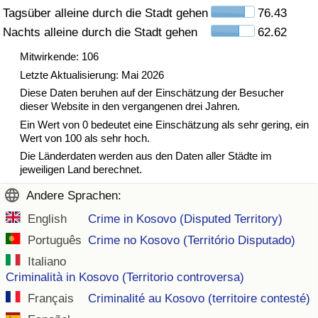
Tagsüber alleine durch die Stadt gehen
76.43
Nachts alleine durch die Stadt gehen
62.62
Verkehrs-Index
Mitwirkende: 106
Verkehrs-Index (aktuell)
Letzte Aktualisierung: Mai 2026
Diese Daten beruhen auf der Einschätzung der Besucher
Verkehrs-Index nach Land
dieser Website in den vergangenen drei Jahren.
Ein Wert von 0 bedeutet eine Einschätzung als sehr gering, ein
Wert von 100 als sehr hoch.
Die Länderdaten werden aus den Daten aller Städte im
jeweiligen Land berechnet.
Andere Sprachen:
English
Crime in Kosovo (Disputed Territory)
Português
Crime no Kosovo (Território Disputado)
Italiano
Criminalità in Kosovo (Territorio controversa)
Français
Criminalité au Kosovo (territoire contesté)