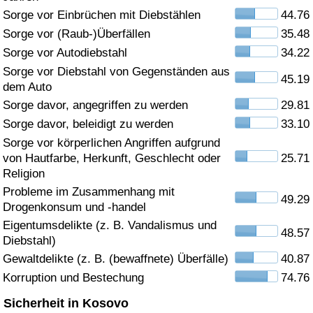
Sorge vor Einbrüchen mit Diebstählen
44.76
Gesundheitsversorgung
Sorge vor (Raub-)Überfällen
35.48
Sorge vor Autodiebstahl
34.22
Gesundheitsversorgungs-Index (aktuell)
Sorge vor Diebstahl von Gegenständen aus
45.19
dem Auto
Gesundheitsversorgungs-Index
Sorge davor, angegriffen zu werden
29.81
Sorge davor, beleidigt zu werden
33.10
Gesundheitsversorgungs-Index nach Land
Sorge vor körperlichen Angriffen aufgrund
von Hautfarbe, Herkunft, Geschlecht oder
25.71
Umweltverschmutzung
Religion
Probleme im Zusammenhang mit
49.29
Umweltverschmutzungs-Index (aktuell)
Drogenkonsum und -handel
Eigentumsdelikte (z. B. Vandalismus und
48.57
Verschmutzungsindex
Diebstahl)
Gewaltdelikte (z. B. (bewaffnete) Überfälle)
40.87
Umweltverschmutzungs-Index nach Land
Korruption und Bestechung
74.76
Sicherheit in Kosovo
Verkehr