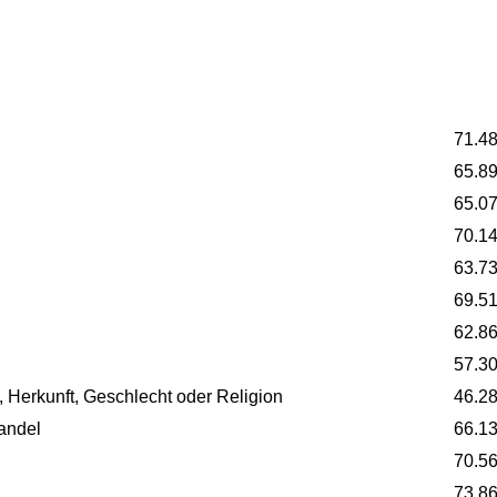
71.4
65.8
65.0
70.1
63.7
69.5
62.8
57.3
, Herkunft, Geschlecht oder Religion
46.2
andel
66.1
70.5
73.8