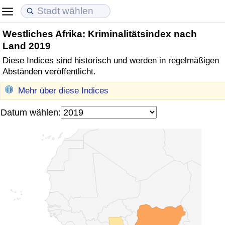
Westliches Afrika: Kriminalitätsindex nach
Lebenshaltungskosten
Immobilienpreise
Lebensqualität
Land 2019
Diese Indices sind historisch und werden in regelmäßigen
Lebenshaltungskosten-Index (aktuell)
Immobilienpreis-Index (aktuell)
Lebensqualität-Index
Abständen veröffentlicht.
Lebenshaltungskosten-Index
Immobilienpreis-Index
Lebensqualität-Index (aktuell)
Mehr über diese Indices
Datum wählen:
Lebenshaltungskosten-Index nach Land
Immobilienpreis-Index nach Land
Lebensqualitätsindex nach Land
in Akaba
Kriminalität
Kriminalitäts-Index (aktuell)
Kriminalitäts-Index
Kriminalitätsindex nach Land