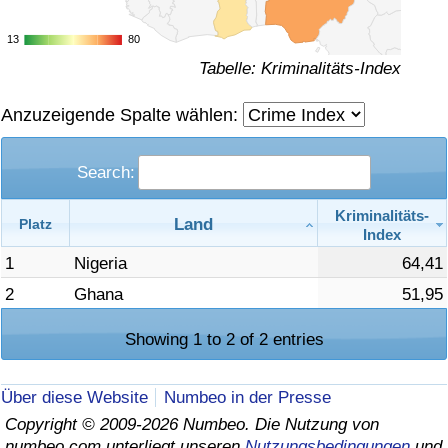
Gesundheitsversorgung
13
13
80
80
Tabelle: Kriminalitäts-Index
Gesundheitsversorgungs-Index (aktuell)
Anzuzeigende Spalte wählen:
Gesundheitsversorgungs-Index
Search:
Gesundheitsversorgungs-Index nach Land
Kriminalitäts-
Land
Platz
Index
Umweltverschmutzung
1
Nigeria
64,41
Umweltverschmutzungs-Index (aktuell)
2
Ghana
51,95
Showing 1 to 2 of 2 entries
Verschmutzungsindex
Umweltverschmutzungs-Index nach Land
Über diese Website
Numbeo in der Presse
Copyright © 2009-2026 Numbeo. Die Nutzung von
Verkehr
numbeo.com unterliegt unseren
Nutzungsbedingungen
und