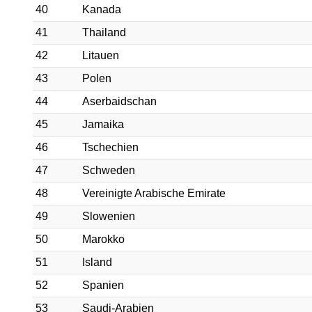
40
Kanada
41
Thailand
42
Litauen
43
Polen
44
Aserbaidschan
45
Jamaika
46
Tschechien
47
Schweden
48
Vereinigte Arabische Emirate
49
Slowenien
50
Marokko
51
Island
52
Spanien
53
Saudi-Arabien