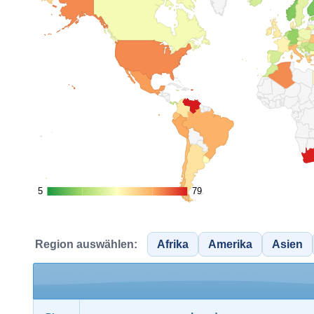
5
5
79
79
Region auswählen:
Afrika
Amerika
Asien