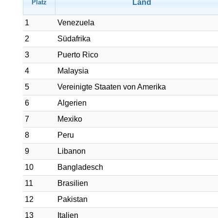
Land
Platz
1
Venezuela
2
Südafrika
3
Puerto Rico
4
Malaysia
5
Vereinigte Staaten von Amerika
6
Algerien
7
Mexiko
8
Peru
9
Libanon
10
Bangladesch
11
Brasilien
12
Pakistan
13
Italien