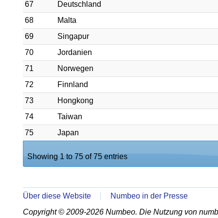
67
Deutschland
68
Malta
69
Singapur
70
Jordanien
71
Norwegen
72
Finnland
73
Hongkong
74
Taiwan
75
Japan
Showing 1 to 75 of 75 entries
Über diese Website
Numbeo in der Presse
Copyright © 2009-2026 Numbeo. Die Nutzung von numb