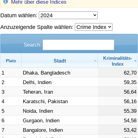
Mehr über diese Indices
Gesundheitsversorgung
Datum wählen:
Gesundheitsversorgungs-Index (aktuell)
Anzuzeigende Spalte wählen:
Gesundheitsversorgungs-Index
Search:
Gesundheitsversorgungs-Index nach Land
Kriminalitäts-
Stadt
Platz
Index
1
Dhaka, Bangladesch
62,70
Umweltverschmutzung
2
Delhi, Indien
59,35
Umweltverschmutzungs-Index (aktuell)
3
Teheran, Iran
56,64
4
Karatschi, Pakistan
56,16
Verschmutzungsindex
5
Noida, Indien
55,39
6
Gurgaon, Indien
54,58
Umweltverschmutzungs-Index nach Land
7
Bangalore, Indien
53,42
Verkehr