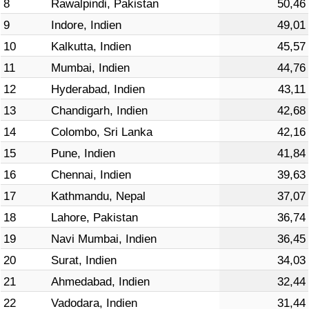
8
Rawalpindi, Pakistan
50,46
9
Indore, Indien
49,01
Verkehrs-Index
10
Kalkutta, Indien
45,57
Verkehrs-Index (aktuell)
11
Mumbai, Indien
44,76
12
Hyderabad, Indien
43,11
Verkehrs-Index nach Land
13
Chandigarh, Indien
42,68
14
Colombo, Sri Lanka
42,16
15
Pune, Indien
41,84
16
Chennai, Indien
39,63
17
Kathmandu, Nepal
37,07
18
Lahore, Pakistan
36,74
19
Navi Mumbai, Indien
36,45
20
Surat, Indien
34,03
21
Ahmedabad, Indien
32,44
22
Vadodara, Indien
31,44