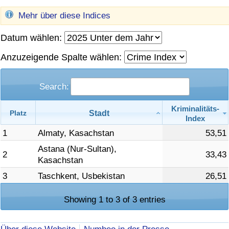
Mehr über diese Indices
Gesundheitsversorgung
Datum wählen:
Gesundheitsversorgungs-Index (aktuell)
Anzuzeigende Spalte wählen:
Gesundheitsversorgungs-Index
Search:
Gesundheitsversorgungs-Index nach Land
Kriminalitäts-
Stadt
Platz
Index
Umweltverschmutzung
1
Almaty, Kasachstan
53,51
Umweltverschmutzungs-Index (aktuell)
Astana (Nur-Sultan),
2
33,43
Kasachstan
Verschmutzungsindex
3
Taschkent, Usbekistan
26,51
Showing 1 to 3 of 3 entries
Umweltverschmutzungs-Index nach Land
Verkehr