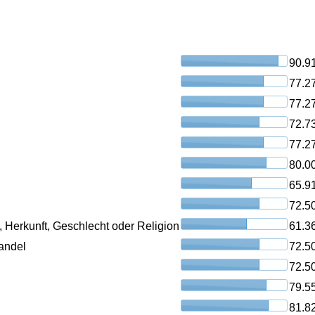
90.9
77.2
77.2
72.7
77.2
80.0
65.9
72.5
, Herkunft, Geschlecht oder Religion
61.3
andel
72.5
72.5
79.5
81.8