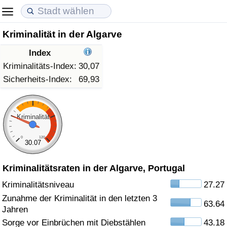
Kriminalität in der Algarve
Lebenshaltungskosten
Immobilienpreise
Lebensqualität
Index
Lebenshaltungskosten-Index (aktuell)
Immobilienpreis-Index (aktuell)
Lebensqualität-Index
Kriminalitäts-Index:
30,07
Sicherheits-Index:
69,93
Lebenshaltungskosten-Index
Immobilienpreis-Index
Lebensqualität-Index (aktuell)
Lebenshaltungskosten-Index nach Land
Immobilienpreis-Index nach Land
Lebensqualitätsindex nach Land
Kriminalität
0
120
in Akaba
Kriminalität
30.07
Kriminalitätsraten in der Algarve, Portugal
Kriminalitäts-Index (aktuell)
Kriminalitätsniveau
27.27
Kriminalitäts-Index
Zunahme der Kriminalität in den letzten 3
63.64
Jahren
Kriminalitätsindex nach Land
Sorge vor Einbrüchen mit Diebstählen
43.18