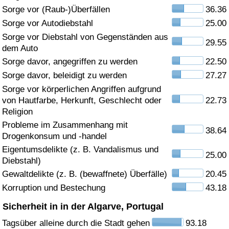
Sorge vor (Raub-)Überfällen
36.36
Gesundheitsversorgung
Sorge vor Autodiebstahl
25.00
Sorge vor Diebstahl von Gegenständen aus
29.55
Gesundheitsversorgungs-Index (aktuell)
dem Auto
Sorge davor, angegriffen zu werden
22.50
Gesundheitsversorgungs-Index
Sorge davor, beleidigt zu werden
27.27
Sorge vor körperlichen Angriffen aufgrund
Gesundheitsversorgungs-Index nach Land
von Hautfarbe, Herkunft, Geschlecht oder
22.73
Religion
Umweltverschmutzung
Probleme im Zusammenhang mit
38.64
Drogenkonsum und -handel
Umweltverschmutzungs-Index (aktuell)
Eigentumsdelikte (z. B. Vandalismus und
25.00
Diebstahl)
Gewaltdelikte (z. B. (bewaffnete) Überfälle)
20.45
Verschmutzungsindex
Korruption und Bestechung
43.18
Umweltverschmutzungs-Index nach Land
Sicherheit in in der Algarve, Portugal
Tagsüber alleine durch die Stadt gehen
93.18
Verkehr