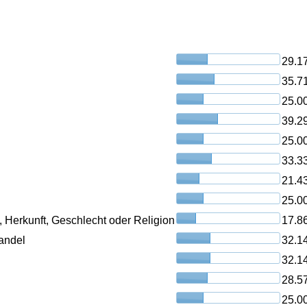
29.1
35.7
25.0
39.2
25.0
33.3
21.4
25.0
, Herkunft, Geschlecht oder Religion
17.8
andel
32.1
32.1
28.5
25.0