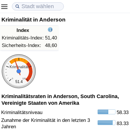
Kriminalität in Anderson
Lebenshaltungskosten
Immobilienpreise
Lebensqualität
Index
Lebenshaltungskosten-Index (aktuell)
Immobilienpreis-Index (aktuell)
Lebensqualität-Index
Kriminalitäts-Index:
51,40
Sicherheits-Index:
48,60
Lebenshaltungskosten-Index
Immobilienpreis-Index
Lebensqualität-Index (aktuell)
Lebenshaltungskosten-Index nach Land
Immobilienpreis-Index nach Land
Lebensqualitätsindex nach Land
Kriminalität
0
120
in Akaba
Kriminalität
51.4
Kriminalitätsraten in Anderson, South Carolina,
Kriminalitäts-Index (aktuell)
Vereinigte Staaten von Amerika
Kriminalitäts-Index
Kriminalitätsniveau
58.33
Zunahme der Kriminalität in den letzten 3
83.33
Kriminalitätsindex nach Land
Jahren