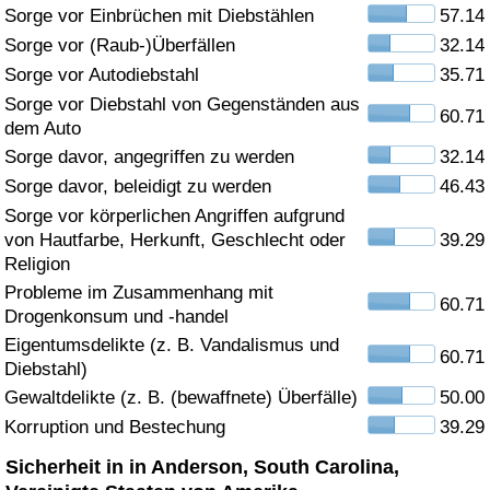
Sorge vor Einbrüchen mit Diebstählen
57.14
Gesundheitsversorgung
Sorge vor (Raub-)Überfällen
32.14
Sorge vor Autodiebstahl
35.71
Gesundheitsversorgungs-Index (aktuell)
Sorge vor Diebstahl von Gegenständen aus
60.71
dem Auto
Gesundheitsversorgungs-Index
Sorge davor, angegriffen zu werden
32.14
Sorge davor, beleidigt zu werden
46.43
Gesundheitsversorgungs-Index nach Land
Sorge vor körperlichen Angriffen aufgrund
von Hautfarbe, Herkunft, Geschlecht oder
39.29
Umweltverschmutzung
Religion
Probleme im Zusammenhang mit
60.71
Drogenkonsum und -handel
Umweltverschmutzungs-Index (aktuell)
Eigentumsdelikte (z. B. Vandalismus und
60.71
Diebstahl)
Verschmutzungsindex
Gewaltdelikte (z. B. (bewaffnete) Überfälle)
50.00
Korruption und Bestechung
39.29
Umweltverschmutzungs-Index nach Land
Sicherheit in in Anderson, South Carolina,
Verkehr