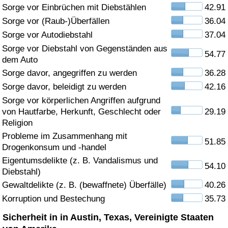
Sorge vor Einbrüchen mit Diebstählen
42.91
Gesundheitsversorgung
Sorge vor (Raub-)Überfällen
36.04
Sorge vor Autodiebstahl
37.04
Gesundheitsversorgungs-Index (aktuell)
Sorge vor Diebstahl von Gegenständen aus
54.77
dem Auto
Gesundheitsversorgungs-Index
Sorge davor, angegriffen zu werden
36.28
Sorge davor, beleidigt zu werden
42.16
Gesundheitsversorgungs-Index nach Land
Sorge vor körperlichen Angriffen aufgrund
von Hautfarbe, Herkunft, Geschlecht oder
29.19
Umweltverschmutzung
Religion
Probleme im Zusammenhang mit
51.85
Drogenkonsum und -handel
Umweltverschmutzungs-Index (aktuell)
Eigentumsdelikte (z. B. Vandalismus und
54.10
Diebstahl)
Verschmutzungsindex
Gewaltdelikte (z. B. (bewaffnete) Überfälle)
40.26
Korruption und Bestechung
35.73
Umweltverschmutzungs-Index nach Land
Sicherheit in in Austin, Texas, Vereinigte Staaten
Verkehr