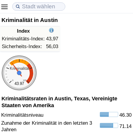
Kriminalität in Austin
Lebenshaltungskosten
Immobilienpreise
Lebensqualität
Index
Lebenshaltungskosten-Index (aktuell)
Immobilienpreis-Index (aktuell)
Lebensqualität-Index
Kriminalitäts-Index:
43,97
Sicherheits-Index:
56,03
Lebenshaltungskosten-Index
Immobilienpreis-Index
Lebensqualität-Index (aktuell)
Lebenshaltungskosten-Index nach Land
Immobilienpreis-Index nach Land
Lebensqualitätsindex nach Land
Kriminalität
0
120
in Akaba
Kriminalität
43.97
Kriminalitätsraten in Austin, Texas, Vereinigte
Kriminalitäts-Index (aktuell)
Staaten von Amerika
Kriminalitäts-Index
Kriminalitätsniveau
46.30
Zunahme der Kriminalität in den letzten 3
71.14
Kriminalitätsindex nach Land
Jahren