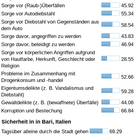
Sorge vor (Raub-)Überfällen
45.92
Gesundheitsversorgung
Sorge vor Autodiebstahl
55.34
Sorge vor Diebstahl von Gegenständen aus
58.54
Gesundheitsversorgungs-Index (aktuell)
dem Auto
Sorge davor, angegriffen zu werden
43.83
Gesundheitsversorgungs-Index
Sorge davor, beleidigt zu werden
46.94
Sorge vor körperlichen Angriffen aufgrund
Gesundheitsversorgungs-Index nach Land
von Hautfarbe, Herkunft, Geschlecht oder
28.55
Religion
Umweltverschmutzung
Probleme im Zusammenhang mit
52.66
Drogenkonsum und -handel
Umweltverschmutzungs-Index (aktuell)
Eigentumsdelikte (z. B. Vandalismus und
59.28
Diebstahl)
Gewaltdelikte (z. B. (bewaffnete) Überfälle)
44.08
Verschmutzungsindex
Korruption und Bestechung
66.84
Umweltverschmutzungs-Index nach Land
Sicherheit in in Bari, Italien
Tagsüber alleine durch die Stadt gehen
69.29
Verkehr