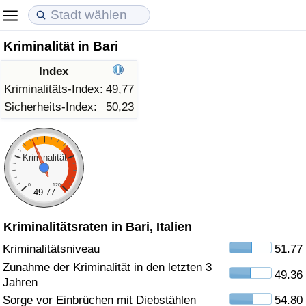
Kriminalität in Bari
Lebenshaltungskosten
Immobilienpreise
Lebensqualität
Index
Lebenshaltungskosten-Index (aktuell)
Immobilienpreis-Index (aktuell)
Lebensqualität-Index
Kriminalitäts-Index:
49,77
Sicherheits-Index:
50,23
Lebenshaltungskosten-Index
Immobilienpreis-Index
Lebensqualität-Index (aktuell)
Lebenshaltungskosten-Index nach Land
Immobilienpreis-Index nach Land
Lebensqualitätsindex nach Land
Kriminalität
0
120
in Akaba
Kriminalität
49.77
Kriminalitätsraten in Bari, Italien
Kriminalitäts-Index (aktuell)
Kriminalitätsniveau
51.77
Kriminalitäts-Index
Zunahme der Kriminalität in den letzten 3
49.36
Jahren
Kriminalitätsindex nach Land
Sorge vor Einbrüchen mit Diebstählen
54.80