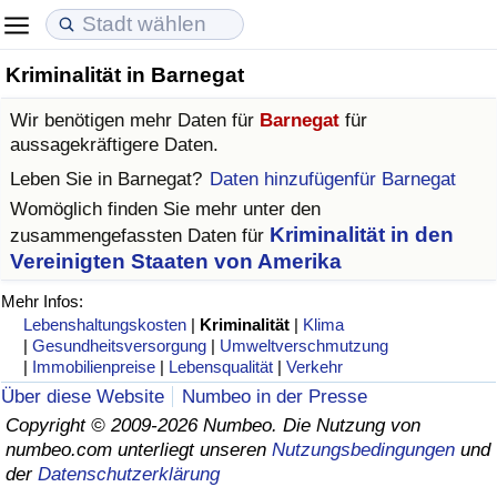
Kriminalität in Barnegat
Lebenshaltungskosten
Immobilienpreise
Lebensqualität
Wir benötigen mehr Daten für
Barnegat
für
Lebenshaltungskosten-Index (aktuell)
Immobilienpreis-Index (aktuell)
Lebensqualität-Index
aussagekräftigere Daten.
Leben Sie in
Barnegat
?
Daten hinzufügenfür Barnegat
Lebenshaltungskosten-Index
Immobilienpreis-Index
Lebensqualität-Index (aktuell)
Womöglich finden Sie mehr unter den
Kriminalität in den
zusammengefassten Daten für
Lebenshaltungskosten-Index nach Land
Immobilienpreis-Index nach Land
Lebensqualitätsindex nach Land
Vereinigten Staaten von Amerika
Mehr Infos:
in Akaba
Kriminalität
Lebenshaltungskosten
|
Kriminalität
|
Klima
|
Gesundheitsversorgung
|
Umweltverschmutzung
Kriminalitäts-Index (aktuell)
|
Immobilienpreise
|
Lebensqualität
|
Verkehr
Über diese Website
Numbeo in der Presse
Kriminalitäts-Index
Copyright © 2009-2026 Numbeo. Die Nutzung von
numbeo.com unterliegt unseren
Nutzungsbedingungen
und
der
Datenschutzerklärung
Kriminalitätsindex nach Land