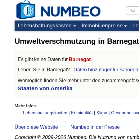
Lebenshaltungskosten
Immobilienpreise
Le
Umweltverschmutzung in Barnegat
Es gibt keine Daten für
Barnegat
.
Leben Sie in
Barnegat
?
Daten hinzufügenfür Barnega
Womöglich finden Sie mehr unter den zusammengefass
Staaten von Amerika
Mehr Infos:
Lebenshaltungskosten
|
Kriminalität
|
Klima
|
Gesundheitsv
Über diese Website
Numbeo in der Presse
Copyright © 2009-2026 Numbeo. Die Nutzung von numb