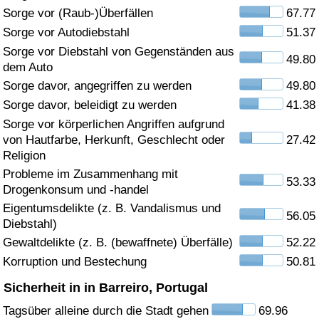
Sorge vor (Raub-)Überfällen
67.77
Gesundheitsversorgung
Sorge vor Autodiebstahl
51.37
Sorge vor Diebstahl von Gegenständen aus
49.80
Gesundheitsversorgungs-Index (aktuell)
dem Auto
Sorge davor, angegriffen zu werden
49.80
Gesundheitsversorgungs-Index
Sorge davor, beleidigt zu werden
41.38
Sorge vor körperlichen Angriffen aufgrund
Gesundheitsversorgungs-Index nach Land
von Hautfarbe, Herkunft, Geschlecht oder
27.42
Religion
Umweltverschmutzung
Probleme im Zusammenhang mit
53.33
Drogenkonsum und -handel
Umweltverschmutzungs-Index (aktuell)
Eigentumsdelikte (z. B. Vandalismus und
56.05
Diebstahl)
Gewaltdelikte (z. B. (bewaffnete) Überfälle)
52.22
Verschmutzungsindex
Korruption und Bestechung
50.81
Umweltverschmutzungs-Index nach Land
Sicherheit in in Barreiro, Portugal
Tagsüber alleine durch die Stadt gehen
69.96
Verkehr