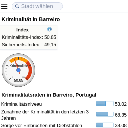
Kriminalität in Barreiro
Lebenshaltungskosten
Immobilienpreise
Lebensqualität
Index
Lebenshaltungskosten-Index (aktuell)
Immobilienpreis-Index (aktuell)
Lebensqualität-Index
Kriminalitäts-Index:
50,85
Sicherheits-Index:
49,15
Lebenshaltungskosten-Index
Immobilienpreis-Index
Lebensqualität-Index (aktuell)
Lebenshaltungskosten-Index nach Land
Immobilienpreis-Index nach Land
Lebensqualitätsindex nach Land
Kriminalität
0
120
in Akaba
Kriminalität
50.85
Kriminalitätsraten in Barreiro, Portugal
Kriminalitäts-Index (aktuell)
Kriminalitätsniveau
53.02
Kriminalitäts-Index
Zunahme der Kriminalität in den letzten 3
68.35
Jahren
Kriminalitätsindex nach Land
Sorge vor Einbrüchen mit Diebstählen
38.08